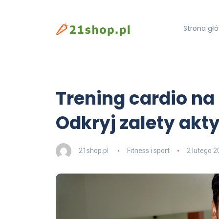
Strona gł
Trening cardio na
Odkryj zalety akt
21shop.pl
Fitness i sport
2 lutego 2