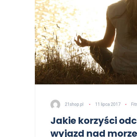
21shop.pl
11 lipca 2017
Fit
Jakie korzyści o
wyjazd nad morze?