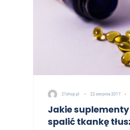
21shop.pl
22 sierpnia 2017
Jakie suplement
spalić tkankę tłu