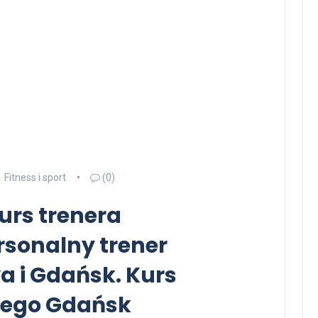
Fitness i sport
(0)
urs trenera
rsonalny trener
 i Gdańsk. Kurs
nego Gdańsk