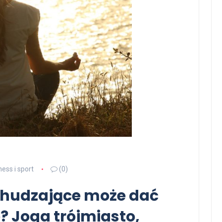
ness i sport
(0)
dchudzające może dać
 Joga trójmiasto,