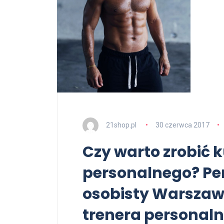
21shop.pl
30 czerwca 2017
Czy warto zrobić k
personalnego? Pe
osobisty Warszawa
trenera personal