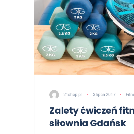
21shop.pl
3 lipca 2017
Fitn
Zalety ćwiczeń fitn
siłownia Gdańsk