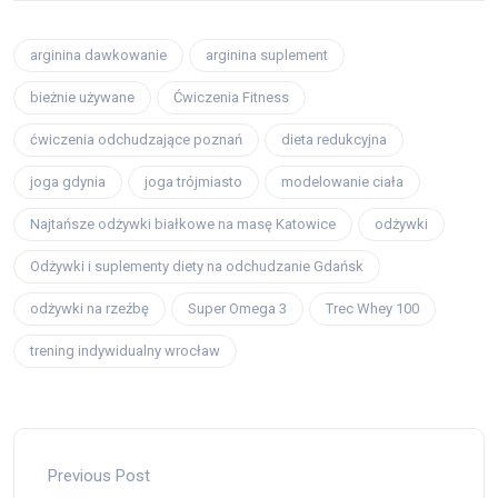
arginina dawkowanie
arginina suplement
bieżnie używane
Ćwiczenia Fitness
ćwiczenia odchudzające poznań
dieta redukcyjna
joga gdynia
joga trójmiasto
modelowanie ciała
Najtańsze odżywki białkowe na masę Katowice
odżywki
Odżywki i suplementy diety na odchudzanie Gdańsk
odżywki na rzeźbę
Super Omega 3
Trec Whey 100
trening indywidualny wrocław
Previous Post