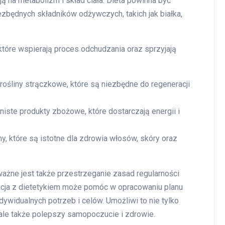
ą na metabolizm i skład ciała. Dieta powinna być
ezbędnych składników odżywczych, takich jak białka,
 które wspierają proces odchudzania oraz sprzyjają
u i rośliny strączkowe, które są niezbędne do regeneracji
arniste produkty zbożowe, które dostarczają energii i
y, które są istotne dla zdrowia włosów, skóry oraz
ażne jest także przestrzeganie zasad regularności
tacja z dietetykiem może pomóc w opracowaniu planu
ywidualnych potrzeb i celów. Umożliwi to nie tylko
 ale także polepszy samopoczucie i zdrowie.