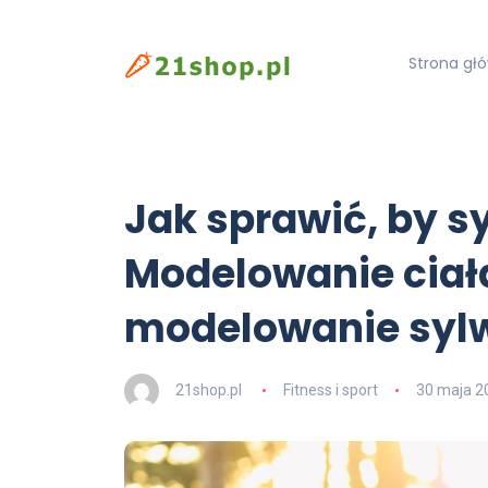
Strona gł
Jak sprawić, by s
Modelowanie ciał
modelowanie syl
21shop.pl
Fitness i sport
30 maja 2