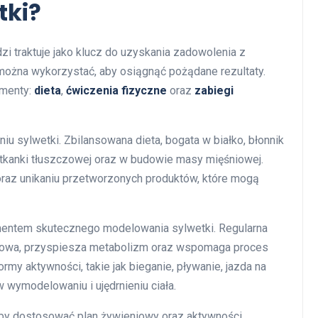
tki?
zi traktuje jako klucz do uzyskania zadowolenia z
 można wykorzystać, aby osiągnąć pożądane rezultaty.
ementy:
dieta
,
ćwiczenia fizyczne
oraz
zabiegi
 sylwetki. Zbilansowana dieta, bogata w białko, błonnik
tkanki tłuszczowej oraz w budowie masy mięśniowej.
 oraz unikaniu przetworzonych produktów, które mogą
mentem skutecznego modelowania sylwetki. Regularna
siłowa, przyspiesza metabolizm oraz wspomaga proces
y aktywności, takie jak bieganie, pływanie, jazda na
 wymodelowaniu i ujędrnieniu ciała.
 aby dostosować plan żywieniowy oraz aktywności