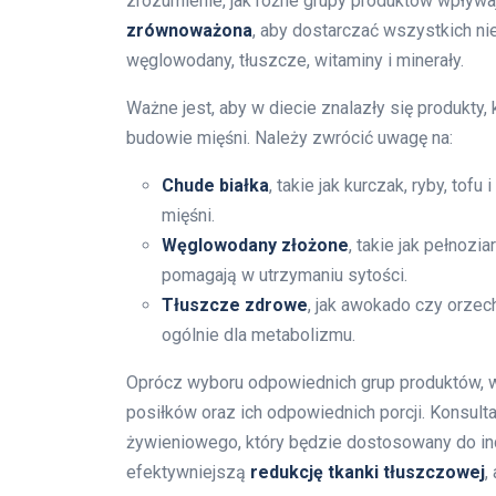
zrozumienie, jak różne grupy produktów wpływaj
zrównoważona
, aby dostarczać wszystkich ni
węglowodany, tłuszcze, witaminy i minerały.
Ważne jest, aby w diecie znalazły się produkty,
budowie mięśni. Należy zwrócić uwagę na:
Chude białka
, takie jak kurczak, ryby, tof
mięśni.
Węglowodany złożone
, takie jak pełnozi
pomagają w utrzymaniu sytości.
Tłuszcze zdrowe
, jak awokado czy orzech
ogólnie dla metabolizmu.
Oprócz wyboru odpowiednich grup produktów, w
posiłków oraz ich odpowiednich porcji. Konsul
żywieniowego, który będzie dostosowany do ind
efektywniejszą
redukcję tkanki tłuszczowej
,