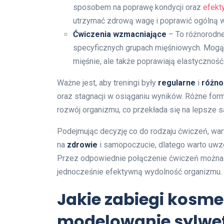
sposobem na poprawę kondycji oraz
efekt
utrzymać zdrową wagę i poprawić ogólną 
Ćwiczenia wzmacniające
– To różnorodne
specyficznych grupach mięśniowych. Mogą to
mięśnie, ale także poprawiają elastyczność 
Ważne jest, aby treningi były
regularne
i
różno
oraz stagnacji w osiąganiu wyników. Różne for
rozwój organizmu, co przekłada się na lepsze 
Podejmując decyzję co do rodzaju ćwiczeń, wart
na
zdrowie
i samopoczucie, dlatego warto uwzgl
Przez odpowiednie połączenie ćwiczeń można 
jednocześnie efektywną wydolność organizmu.
Jakie zabiegi kosme
modelowanie sylwet