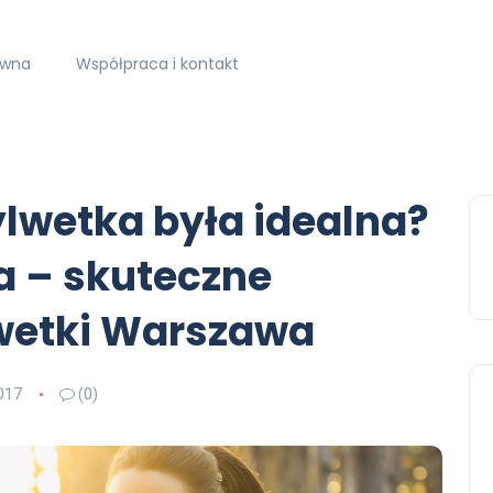
ówna
Współpraca i kontakt
ylwetka była idealna?
a – skuteczne
wetki Warszawa
017
(0)