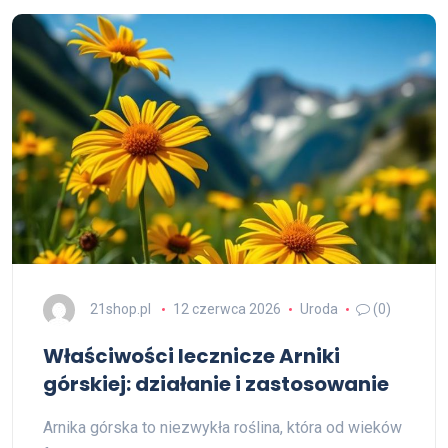
21shop.pl
12 czerwca 2026
Uroda
(0)
Właściwości lecznicze Arniki
górskiej: działanie i zastosowanie
Arnika górska to niezwykła roślina, która od wieków