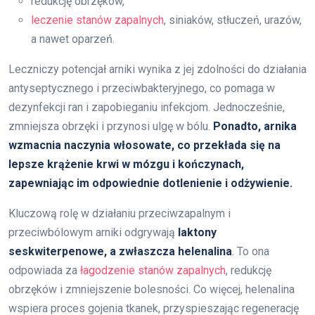
redukcję obrzęków,
leczenie stanów zapalnych
, siniaków, stłuczeń, urazów,
a nawet oparzeń.
Leczniczy potencjał arniki wynika z jej zdolności do działania
antyseptycznego i przeciwbakteryjnego, co pomaga w
dezynfekcji ran i zapobieganiu infekcjom. Jednocześnie,
zmniejsza obrzęki i przynosi ulgę w bólu.
Ponadto, arnika
wzmacnia naczynia włosowate, co przekłada się na
lepsze krążenie krwi w mózgu i kończynach,
zapewniając im odpowiednie dotlenienie i odżywienie.
Kluczową rolę w działaniu przeciwzapalnym i
przeciwbólowym arniki odgrywają
laktony
seskwiterpenowe, a zwłaszcza helenalina
. To ona
odpowiada za
łagodzenie stanów zapalnych
, redukcję
obrzęków i zmniejszenie bolesności. Co więcej, helenalina
wspiera proces gojenia tkanek, przyspieszając regenerację