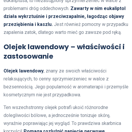
eukaliptusa, to niezastąpiony sprzymierzeniec w walce z
problemami dróg oddechowych.
Zawarty w nim eukaliptol
działa wykrztuśnie i przeciwzapalnie, łagodząc objawy
przeziębienia i kaszlu.
Jest również pomocny w przypadku
zapalenia zatok, dlatego warto mieć go zawsze pod ręką.
Olejek lawendowy – właściwości i
zastosowanie
Olejek lawendowy
, znany ze swoich właściwości
relaksujących, to cenny sprzymierzeniec w walce z
bezsennością. Jego popularność w aromaterapii i przemyśle
kosmetycznym nie jest przypadkowa.
Ten wszechstronny olejek potrafi ukoić różnorodne
dolegliwości bólowe, a jednocześnie tonizuje skórę,
wyraźnie poprawiając jej wygląd. To prawdziwa skarbnica
korzyści!
Pomaga rozluźnić napięcie nerwowe,