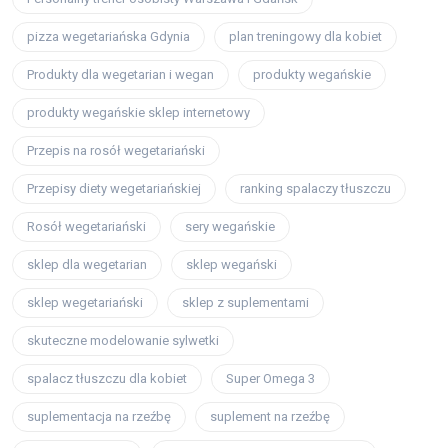
pizza wegetariańska Gdynia
plan treningowy dla kobiet
Produkty dla wegetarian i wegan
produkty wegańskie
produkty wegańskie sklep internetowy
Przepis na rosół wegetariański
Przepisy diety wegetariańskiej
ranking spalaczy tłuszczu
Rosół wegetariański
sery wegańskie
sklep dla wegetarian
sklep wegański
sklep wegetariański
sklep z suplementami
skuteczne modelowanie sylwetki
spalacz tłuszczu dla kobiet
Super Omega 3
suplementacja na rzeźbę
suplement na rzeźbę