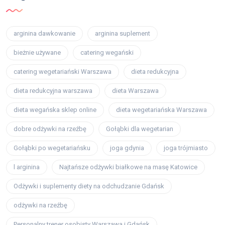
arginina dawkowanie
arginina suplement
bieżnie używane
catering wegański
catering wegetariański Warszawa
dieta redukcyjna
dieta redukcyjna warszawa
dieta Warszawa
dieta wegańska sklep online
dieta wegetariańska Warszawa
dobre odżywki na rzeźbę
Gołąbki dla wegetarian
Gołąbki po wegetariańsku
joga gdynia
joga trójmiasto
l arginina
Najtańsze odżywki białkowe na masę Katowice
Odżywki i suplementy diety na odchudzanie Gdańsk
odżywki na rzeźbę
Personalny trener osobisty Warszawa i Gdańsk