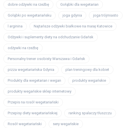
dobre odżywki na rzeźbę
Gołąbki dla wegetarian
Gołąbki po wegetariańsku
joga gdynia
joga trójmiasto
l arginina
Najtańsze odżywki białkowe na masę Katowice
Odżywki i suplementy diety na odchudzanie Gdańsk
odżywki na rzeźbę
Personalny trener osobisty Warszawa i Gdańsk
pizza wegetariańska Gdynia
plan treningowy dla kobiet
Produkty dla wegetarian i wegan
produkty wegańskie
produkty wegańskie sklep internetowy
Przepis na rosół wegetariański
Przepisy diety wegetariańskiej
ranking spalaczy tłuszczu
Rosół wegetariański
sery wegańskie