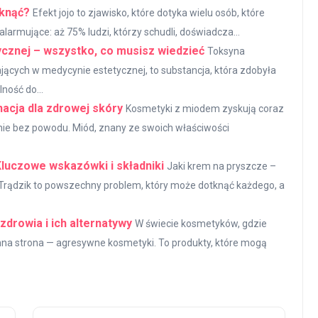
iknąć?
Efekt jojo to zjawisko, które dotyka wielu osób, które
alarmujące: aż 75% ludzi, którzy schudli, doświadcza...
cznej – wszystko, co musisz wiedzieć
Toksyna
ących w medycynie estetycznej, to substancja, która zdobyła
ność do...
acja dla zdrowej skóry
Kosmetyki z miodem zyskują coraz
o nie bez powodu. Miód, znany ze swoich właściwości
Kluczowe wskazówki i składniki
Jaki krem na pryszcze –
 Trądzik to powszechny problem, który może dotknąć każdego, a
drowia i ich alternatywy
W świecie kosmetyków, gdzie
iemna strona — agresywne kosmetyki. To produkty, które mogą