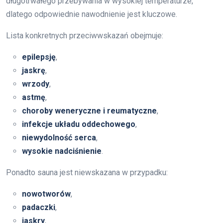
długotrwałego przebywania w wysokiej temperaturze,
dlatego odpowiednie nawodnienie jest kluczowe.
Lista konkretnych przeciwwskazań obejmuje:
epilepsję
,
jaskrę
,
wrzody
,
astmę
,
choroby weneryczne i reumatyczne
,
infekcje układu oddechowego
,
niewydolność serca
,
wysokie nadciśnienie
.
Ponadto sauna jest niewskazana w przypadku:
nowotworów
,
padaczki
,
jaskry
,