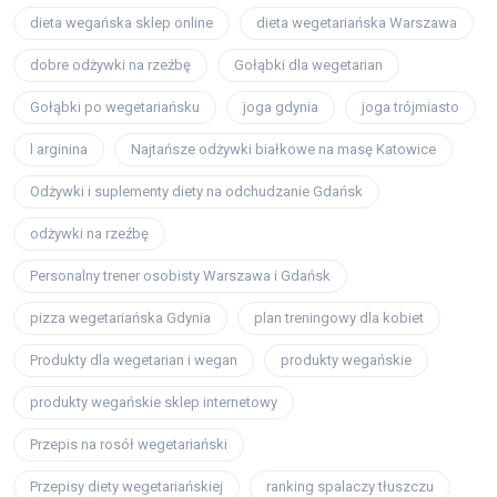
dieta wegańska sklep online
dieta wegetariańska Warszawa
dobre odżywki na rzeźbę
Gołąbki dla wegetarian
Gołąbki po wegetariańsku
joga gdynia
joga trójmiasto
l arginina
Najtańsze odżywki białkowe na masę Katowice
Odżywki i suplementy diety na odchudzanie Gdańsk
odżywki na rzeźbę
Personalny trener osobisty Warszawa i Gdańsk
pizza wegetariańska Gdynia
plan treningowy dla kobiet
Produkty dla wegetarian i wegan
produkty wegańskie
produkty wegańskie sklep internetowy
Przepis na rosół wegetariański
Przepisy diety wegetariańskiej
ranking spalaczy tłuszczu