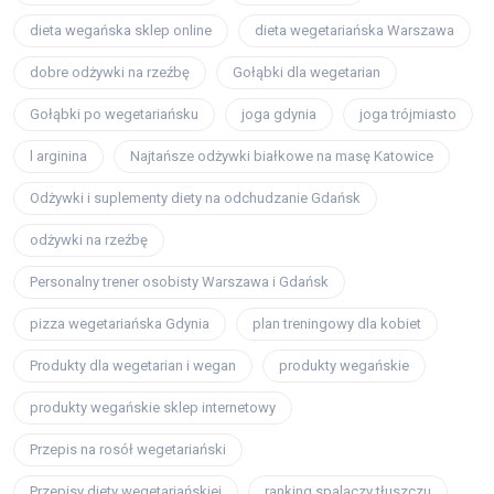
dieta wegańska sklep online
dieta wegetariańska Warszawa
dobre odżywki na rzeźbę
Gołąbki dla wegetarian
Gołąbki po wegetariańsku
joga gdynia
joga trójmiasto
l arginina
Najtańsze odżywki białkowe na masę Katowice
Odżywki i suplementy diety na odchudzanie Gdańsk
odżywki na rzeźbę
Personalny trener osobisty Warszawa i Gdańsk
pizza wegetariańska Gdynia
plan treningowy dla kobiet
Produkty dla wegetarian i wegan
produkty wegańskie
produkty wegańskie sklep internetowy
Przepis na rosół wegetariański
Przepisy diety wegetariańskiej
ranking spalaczy tłuszczu