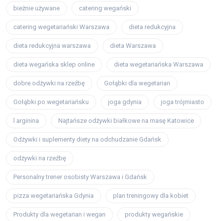
bieżnie używane
catering wegański
catering wegetariański Warszawa
dieta redukcyjna
dieta redukcyjna warszawa
dieta Warszawa
dieta wegańska sklep online
dieta wegetariańska Warszawa
dobre odżywki na rzeźbę
Gołąbki dla wegetarian
Gołąbki po wegetariańsku
joga gdynia
joga trójmiasto
l arginina
Najtańsze odżywki białkowe na masę Katowice
Odżywki i suplementy diety na odchudzanie Gdańsk
odżywki na rzeźbę
Personalny trener osobisty Warszawa i Gdańsk
pizza wegetariańska Gdynia
plan treningowy dla kobiet
Produkty dla wegetarian i wegan
produkty wegańskie