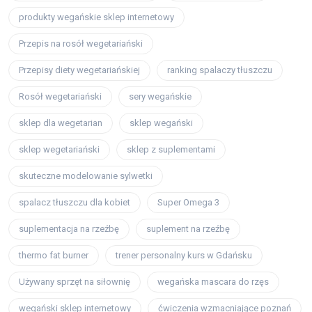
produkty wegańskie sklep internetowy
Przepis na rosół wegetariański
Przepisy diety wegetariańskiej
ranking spalaczy tłuszczu
Rosół wegetariański
sery wegańskie
sklep dla wegetarian
sklep wegański
sklep wegetariański
sklep z suplementami
skuteczne modelowanie sylwetki
spalacz tłuszczu dla kobiet
Super Omega 3
suplementacja na rzeźbę
suplement na rzeźbę
thermo fat burner
trener personalny kurs w Gdańsku
Używany sprzęt na siłownię
wegańska mascara do rzęs
wegański sklep internetowy
ćwiczenia wzmacniające poznań