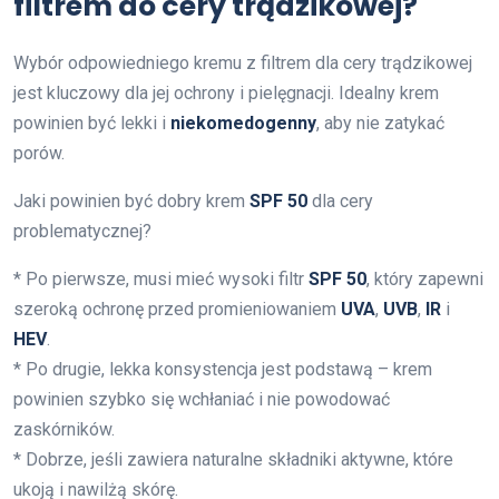
filtrem do cery trądzikowej?
Wybór odpowiedniego kremu z filtrem dla cery trądzikowej
jest kluczowy dla jej ochrony i pielęgnacji. Idealny krem
powinien być lekki i
niekomedogenny
, aby nie zatykać
porów.
Jaki powinien być dobry krem
SPF 50
dla cery
problematycznej?
* Po pierwsze, musi mieć wysoki filtr
SPF 50
, który zapewni
szeroką ochronę przed promieniowaniem
UVA
,
UVB
,
IR
i
HEV
.
* Po drugie, lekka konsystencja jest podstawą – krem
powinien szybko się wchłaniać i nie powodować
zaskórników.
* Dobrze, jeśli zawiera naturalne składniki aktywne, które
ukoją i nawilżą skórę.