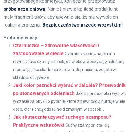
przygotowanego kosmetyku, koniecznie przeprowadź
próbę uczuleniową
. Nanieś niewielką ilość produktu na
mały fragment skóry, aby upewnić się, że nie wywoła on
reakcji alergicznej.
Bezpieczeństwo przede wszystkim!
Podobne wpisy:
Czarnuszka – zdrowotne właściwości i
zastosowanie w diecie
Czarnuszka siewna, znana
również jako czarny kminek, od wieków cieszy się zasłużoną
reputacją jako skarbnica zdrowia. Jej nasiona, bogate w
składniki odżywcze,...
Jaki kolor paznokci wybrać w żałobie? Przewodnik
po stonowanych odcieniach
Jaki kolor paznokci wybrać
w czasie żałoby? To pytanie, które z pewnością nurtuje wiele
osób, które chcą oddać hołd zmarłym w sposób...
Jak skutecznie używać suchego szamponu?
Praktyczne wskazówki
Suchy szampon stał się