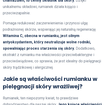
chamazulen, to cenny składnik dla skóry.
Dzięki
unikalnemu składowi, rumianek działa kojąco i
przeciwzapalnie.
Pomaga redukować zaczerwienienia i przynosi ulgę
podrażnionej skórze, wspierając jej naturalną regenerację.
Witamina C, obecna w rumianku, jest silnym
antyoksydantem, który neutralizuje wolne rodniki,
spowalniając proces starzenia się skóry.
Dodatkowo,
ekstrakt z rumianku ma właściwości przeciwbakteryjne i
przeciwświądowe, co sprawia, że jest idealny do pielęgnacji
skóry trądzikowej i alergicznej.
Jakie są właściwości rumianku w
pielęgnacji skóry wrażliwej?
Rumianek, ten niepozorny kwiat, to prawdziwe
dobrodziejstwo dla naszej skóry.
Jego kojące właściwości