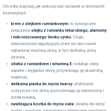
Oto kilka inspiracji, jak wykorzystać rumianek w domowych
kosmetykach:
krem z olejkiem rumiankowym:
to synergiczne
połączenie
olejku z rumianku lekarskiego, alantoiny
i mikronizowanego tlenku cynku
. Dzięki
właściwościom łagodzącym, krem ten ukoi nawet
najbardziej wrażliwą skórę, w tym delikatną skórę
dziecka,
oliwka z rumiankiem i witaminą E:
redukuje stany
zapalne i wygładza skórę, przywracając jej aksamitną
miękkość,
delikatna pianka do mycia twarzy:
efektywnie
oczyszcza i koi skórę, pozostawiając ją odświeżoną i
zrelaksowaną,
nawilżająca kostka do mycia ciała:
idealna dla skóry
suchej i wrażliwej, zapewniająca intensywne nawilżenie