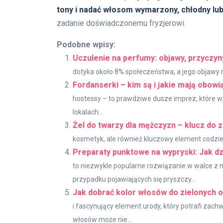
tony i nadać włosom wymarzony, chłodny lub
zadanie doświadczonemu fryzjerowi.
Podobne wpisy:
Uczulenie na perfumy: objawy, przyczyny 
dotyka około 8% społeczeństwa, a jego objawy m
Fordanserki – kim są i jakie mają obow
hostessy – to prawdziwe dusze imprez, które w
lokalach...
Żel do twarzy dla mężczyzn – klucz do 
kosmetyk, ale również kluczowy element codzienn
Preparaty punktowe na wypryski: Jak dzi
to niezwykle popularne rozwiązanie w walce z ni
przypadku pojawiających się pryszczy...
Jak dobrać kolor włosów do zielonych 
i fascynujący element urody, który potrafi zach
włosów może nie...