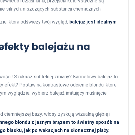
esywnego rozjaśniania, przejścia kolorystyczne są
nie silnych, niszczących substancji chemicznych.
ozie, która odświeży twój wygląd,
balejaż jest idealnym
 efekty balejażu na
wości! Szukasz subtelnej zmiany? Karmelowy balejaż to
y efekt? Postaw na kontrastowe odcienie blondu, które
lnym wyglądzie, wybierz balejaż imitujący muśnięcie
d ciemniejszej bazy, włosy zyskują wizualną głębię i
mnego blondu z jasnym brązem to świetny sposób na
go blasku, jak po wakacjach na słonecznej plaży.