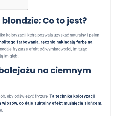
blondzie: Co to jest?
ka koloryzacji, która pozwala uzyskać naturalny i pełen
nolitego farbowania, ręcznie nakładają farbę na
nadaje fryzurze efekt trójwymiarowości, imitując
ą im głębi.
a balejażu na ciemnym
ób, aby odświeżyć fryzurę.
Ta technika koloryzacji
m włosów, co daje subtelny efekt muśnięcia słońcem.
a.