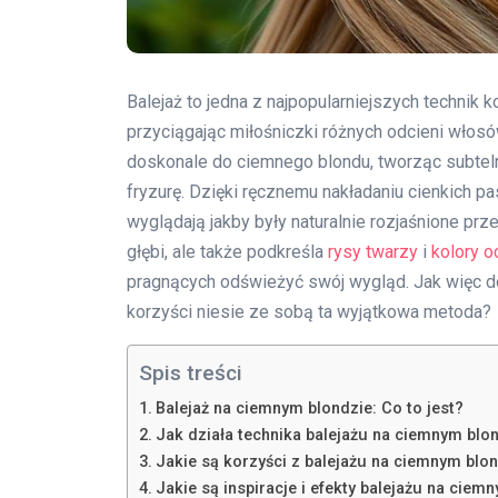
Balejaż to jedna z najpopularniejszych technik k
przyciągając miłośniczki różnych odcieni włosó
doskonale do ciemnego blondu, tworząc subtelne 
fryzurę. Dzięki ręcznemu nakładaniu cienkich pa
wyglądają jakby były naturalnie rozjaśnione prz
głębi, ale także podkreśla
rysy twarzy
i
kolory o
pragnących odświeżyć swój wygląd. Jak więc dok
korzyści niesie ze sobą ta wyjątkowa metoda?
Spis treści
Balejaż na ciemnym blondzie: Co to jest?
Jak działa technika balejażu na ciemnym blo
Jakie są korzyści z balejażu na ciemnym blo
Jakie są inspiracje i efekty balejażu na ciem