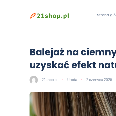
Strona gł
Balejaż na ciemny
uzyskać efekt nat
21shop.pl
Uroda
2 czerwca 2025