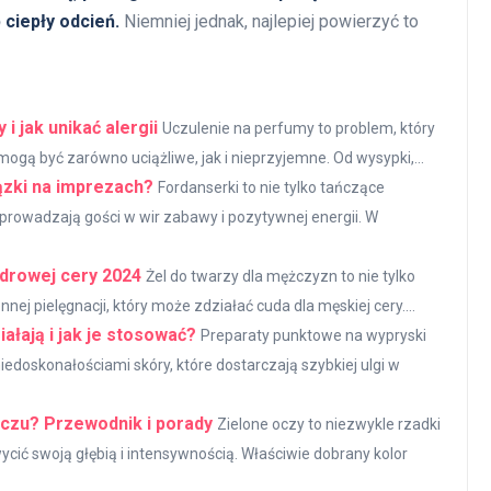
 ciepły odcień.
Niemniej jednak, najlepiej powierzyć to
i jak unikać alergii
Uczulenie na perfumy to problem, który
ogą być zarówno uciążliwe, jak i nieprzyjemne. Od wysypki,...
iązki na imprezach?
Fordanserki to nie tylko tańczące
prowadzają gości w wir zabawy i pozytywnej energii. W
zdrowej cery 2024
Żel do twarzy dla mężczyzn to nie tylko
ej pielęgnacji, który może zdziałać cuda dla męskiej cery....
ałają i jak je stosować?
Preparaty punktowe na wypryski
edoskonałościami skóry, które dostarczają szybkiej ulgi w
oczu? Przewodnik i porady
Zielone oczy to niezwykle rzadki
wycić swoją głębią i intensywnością. Właściwie dobrany kolor