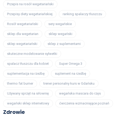
Przepis na rosół wegetariański
Przepisy diety wegetariańskiej
ranking spalaczy tłuszczu
Rosół wegetariański
sery wegańskie
sklep dla wegetarian
sklep wegański
sklep wegetariański
sklep z suplementami
skuteczne modelowanie sylwetki
spalacz tłuszczu dla kobiet
Super Omega 3
suplementacja na rzeźbę
suplement na rzeźbę
thermo fat burner
trener personalny kurs w Gdańsku
Używany sprzęt na siłownię
wegańska mascara do rzęs
wegański sklep internetowy
ćwiczenia wzmacniające poznań
Zdrowie