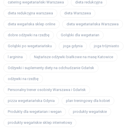
catering wegetariański Warszawa
dieta redukcyjna
dieta redukcyjna warszawa
dieta Warszawa
dieta wegańska sklep online
dieta wegetariańska Warszawa
dobre odżywki na rzeźbę
Gołąbki dla wegetarian
Gołąbki po wegetariańsku
joga gdynia
joga trójmiasto
l arginina
Najtańsze odżywki białkowe na masę Katowice
Odżywki i suplementy diety na odchudzanie Gdańsk
odżywki na rzeźbę
Personalny trener osobisty Warszawa i Gdańsk
pizza wegetariańska Gdynia
plan treningowy dla kobiet
Produkty dla wegetarian i wegan
produkty wegańskie
produkty wegańskie sklep internetowy