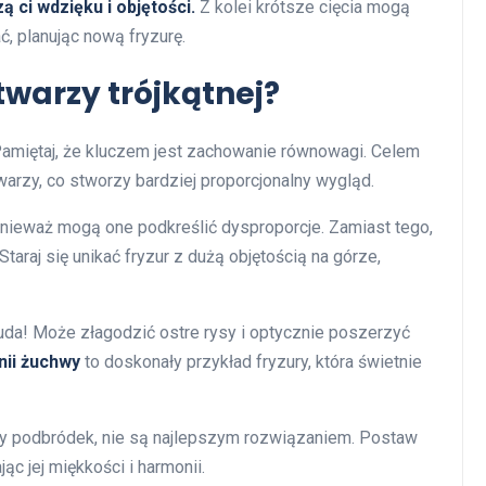
 ci wdzięku i objętości.
Z kolei krótsze cięcia mogą
ać, planując nową fryzurę.
twarzy trójkątnej?
 Pamiętaj, że kluczem jest zachowanie równowagi. Celem
twarzy, co stworzy bardziej proporcjonalny wygląd.
 ponieważ mogą one podkreślić dysproporcje. Zamiast tego,
taraj się unikać fryzur z dużą objętością na górze,
cuda! Może złagodzić ostre rysy i optycznie poszerzyć
inii żuchwy
to doskonały przykład fryzury, która świetnie
asty podbródek, nie są najlepszym rozwiązaniem. Postaw
jąc jej miękkości i harmonii.