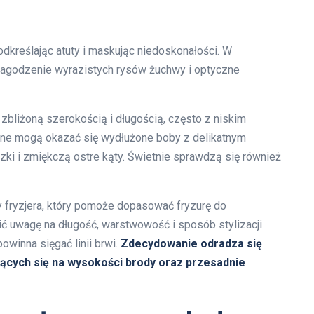
odkreślając atuty i maskując niedoskonałości. W
łagodzenie wyrazistych rysów żuchwy i optyczne
zbliżoną szerokością i długością, często z niskim
alne mogą okazać się wydłużone boby z delikatnym
czki i zmiękczą ostre kąty. Świetnie sprawdzą się również
y fryzjera, który pomoże dopasować fryzurę do
cić uwagę na długość, warstwowość i sposób stylizacji
owinna sięgać linii brwi.
Zdecydowanie odradza się
zących się na wysokości brody oraz przesadnie