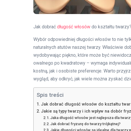
Jak dobrać
długość włosów
do kształtu twarzy
Wybór odpowiedniej długości włosów to nie tylk
naturalnych atutów naszej twarzy. Właściwie dobr
wydobywając piękno, które może być niewidoczn
owalnego po kwadratowy – wymaga indywidualne
kostną, jak i osobiste preferencje. Warto przyj
wygląd, aby odkryć, jak wiele można zyskać dzi
Spis treści
Jak dobrać długość włosów do kształtu twar
Jakie są typy twarzy i ich wpływ na dobór fry
Jaka długość włosów jest najlepsza dla twarz
Jak dobrać fryzurę do twarzy trójkątnej?
Jakie długości włosów są idealne dla twarzy 