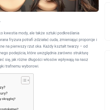
?
o kwestia mody, ale także sztuki podkreślania
ana fryzura potrafi zdziałać cuda, zmieniając proporcje i
e na pierwszy rzut oka. Każdy kształt twarzy – od
go podejścia, które uwzględnia zarówno strukturę
rzeć się, jak różne długości włosów wpływają na nasz
ęki trafnemu wyborowi.
zy?
zury?
y okrągłej?
prostokątnej?