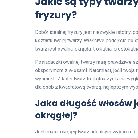
Jakie są typy twarzy
fryzury?
Dobór idealnej fryzury jest niezwykle istotny, 
kształtu twojej twarzy. Właściwe podejście do s
twarz jest owalna, okrągła, trójkątna, prostokąt
Posiadaczki owalnej twarzy mają prawdziwe sz
eksperyment z włosami. Natomiast, jeśli twoja tw
wysmukli. Z kolei twarz trójkątna zyska na wyglą
dla osób z kwadratową twarzą, najlepszym wyb
Jaka długość włosów je
okrągłej?
Jeśli masz okrągłą twarz, idealnym wyborem będ