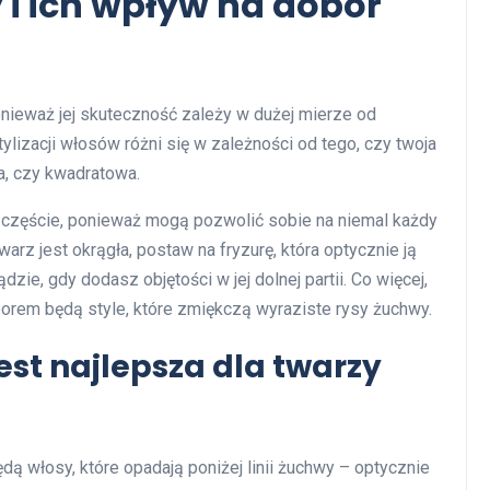
 i ich wpływ na dobór
ponieważ jej skuteczność zależy w dużej mierze od
tylizacji włosów różni się w zależności od tego, czy twoja
na, czy kwadratowa.
częście, ponieważ mogą pozwolić sobie na niemal każdy
arz jest okrągła, postaw na fryzurę, która optycznie ją
dzie, gdy dodasz objętości w jej dolnej partii. Co więcej,
orem będą style, które zmiękczą wyraziste rysy żuchwy.
st najlepsza dla twarzy
ą włosy, które opadają poniżej linii żuchwy – optycznie