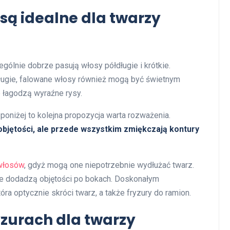
są idealne dla twarzy
ólnie dobrze pasują włosy półdługie i krótkie.
ugie, falowane włosy również mogą być świetnym
e łagodzą wyraźne rysy.
poniżej to kolejna propozycja warta rozważenia.
ą objętości, ale przede wszystkim zmiękczają kontury
włosów
, gdyż mogą one niepotrzebnie wydłużać twarz.
tóre dodadzą objętości po bokach. Doskonałym
ra optycznie skróci twarz, a także fryzury do ramion.
yzurach dla twarzy