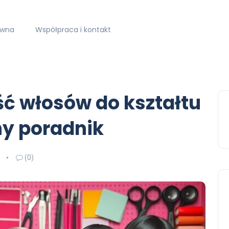
ówna
Współpraca i kontakt
ść włosów do kształtu
ny poradnik
(0)