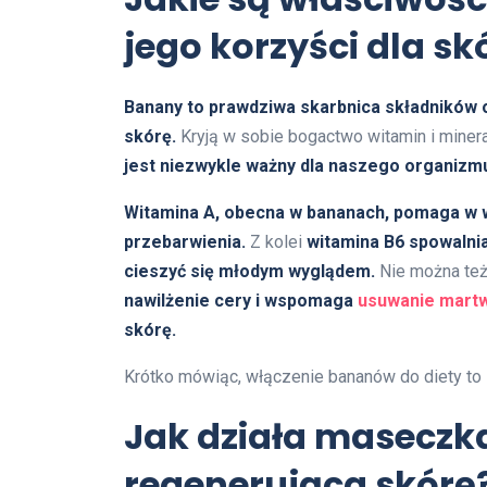
jego korzyści dla sk
Banany to prawdziwa skarbnica składników 
skórę.
Kryją w sobie bogactwo witamin i minerałó
jest niezwykle ważny dla naszego organizm
Witamina A, obecna w bananach, pomaga w w
przebarwienia.
Z kolei
witamina B6 spowalnia
cieszyć się młodym wyglądem.
Nie można te
nawilżenie cery i wspomaga
usuwanie mart
skórę.
Krótko mówiąc, włączenie bananów do diety to 
Jak działa maseczka
regenerująca skórę