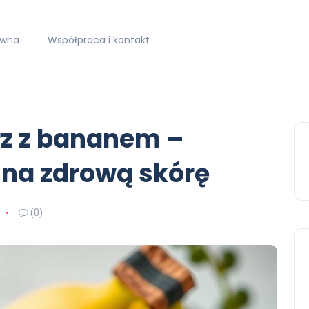
ówna
Współpraca i kontakt
z z bananem –
 na zdrową skórę
(0)