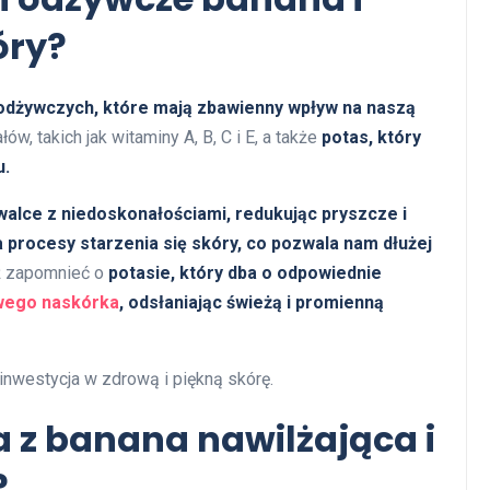
óry?
odżywczych, które mają zbawienny wpływ na naszą
w, takich jak witaminy A, B, C i E, a także
potas, który
u.
alce z niedoskonałościami, redukując pryszcze i
 procesy starzenia się skóry, co pozwala nam dłużej
ż zapomnieć o
potasie, który dba o odpowiednie
wego naskórka
, odsłaniając świeżą i promienną
inwestycja w zdrową i piękną skórę.
 z banana nawilżająca i
?