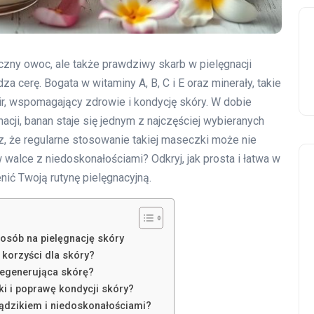
zny owoc, ale także prawdziwy skarb w pielęgnacji
dza cerę. Bogata w witaminy A, B, C i E oraz minerały, takie
ksir, wspomagający zdrowie i kondycję skóry. W dobie
acji, banan staje się jednym z najczęściej wybieranych
z, że regularne stosowanie takiej maseczki może nie
 walce z niedoskonałościami? Odkryj, jak prosta i łatwa w
ć Twoją rutynę pielęgnacyjną.
osób na pielęgnację skóry
 korzyści dla skóry?
regenerująca skórę?
i i poprawę kondycji skóry?
ądzikiem i niedoskonałościami?