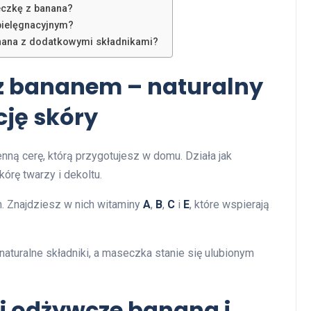
eczkę z banana?
pielęgnacyjnym?
nana z dodatkowymi składnikami?
z bananem – naturalny
cję skóry
ną cerę, którą przygotujesz w domu. Działa jak
kórę twarzy i dekoltu.
. Znajdziesz w nich witaminy
A
,
B
,
C
i
E
, które wspierają
 naturalne składniki, a maseczka stanie się ulubionym
i odżywcze banana i