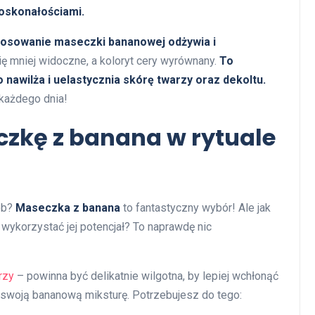
doskonałościami.
stosowanie maseczki bananowej odżywia i
ę mniej widoczne, a koloryt cery wyrównany.
To
 nawilża i uelastycznia skórę twarzy oraz dekoltu.
 każdego dnia!
zkę z banana w rytuale
ób?
Maseczka z banana
to fantastyczny wybór! Ale jak
i wykorzystać jej potencjał? To naprawdę nic
rzy
– powinna być delikatnie wilgotna, by lepiej wchłonąć
 swoją bananową miksturę. Potrzebujesz do tego: