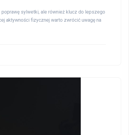
a poprawę sylwetki, ale również klucz do lepszego
ej aktywności fizycznej warto zwrócić uwagę na