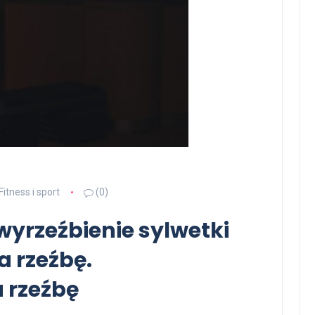
Fitness i sport
(0)
wyrzeźbienie sylwetki
a rzeźbę.
 rzeźbę