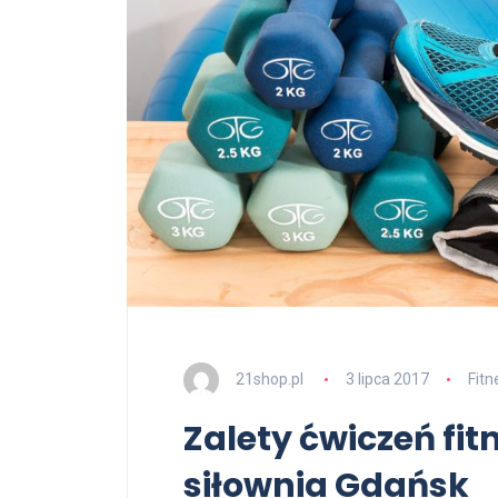
21shop.pl
3 lipca 2017
Fitn
Zalety ćwiczeń fitn
siłownia Gdańsk