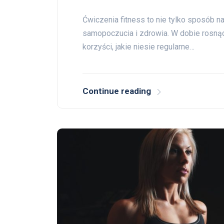
Ćwiczenia fitness to nie tylko sposób n
samopoczucia i zdrowia. W dobie rosnąc
korzyści, jakie niesie regularne…
Continue reading