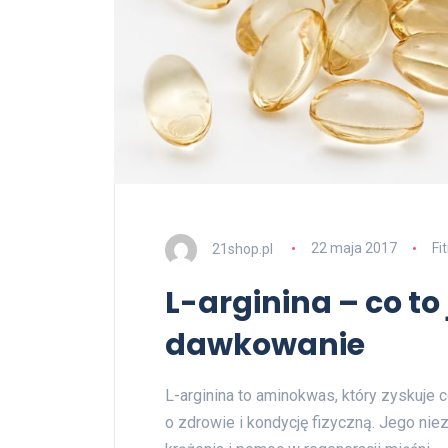
21shop.pl
22 maja 2017
Fi
L-arginina – co to
dawkowanie
L-arginina to aminokwas, który zyskuje
o zdrowie i kondycję fizyczną. Jego niez