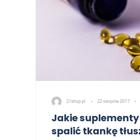
21shop.pl
22 sierpnia 2017
Jakie suplement
spalić tkankę tłu