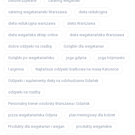
bieżnie używane
catering wegański
catering wegetariański Warszawa
dieta redukcyjna
dieta redukcyjna warszawa
dieta Warszawa
dieta wegańska sklep online
dieta wegetariańska Warszawa
dobre odżywki na rzeźbę
Gołąbki dla wegetarian
Gołąbki po wegetariańsku
joga gdynia
joga trójmiasto
l arginina
Najtańsze odżywki białkowe na masę Katowice
Odżywki i suplementy diety na odchudzanie Gdańsk
odżywki na rzeźbę
Personalny trener osobisty Warszawa i Gdańsk
pizza wegetariańska Gdynia
plan treningowy dla kobiet
Produkty dla wegetarian i wegan
produkty wegańskie