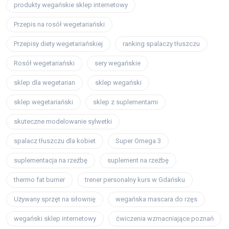
produkty wegańskie sklep internetowy
Przepis na rosół wegetariański
Przepisy diety wegetariańskiej
ranking spalaczy tłuszczu
Rosół wegetariański
sery wegańskie
sklep dla wegetarian
sklep wegański
sklep wegetariański
sklep z suplementami
skuteczne modelowanie sylwetki
spalacz tłuszczu dla kobiet
Super Omega 3
suplementacja na rzeźbę
suplement na rzeźbę
thermo fat burner
trener personalny kurs w Gdańsku
Używany sprzęt na siłownię
wegańska mascara do rzęs
wegański sklep internetowy
ćwiczenia wzmacniające poznań