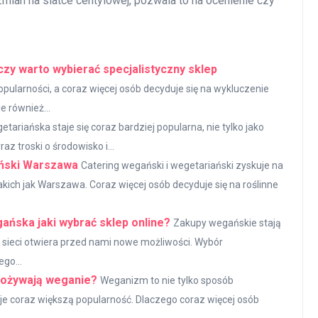
mian na siatce centylowej, pozwala to na ocenienie czy
czy warto wybierać specjalistyczny sklep
pularności, a coraz więcej osób decyduje się na wykluczenie
e również...
etariańska staje się coraz bardziej popularna, nie tylko jako
z troski o środowisko i...
ański Warszawa
Catering wegański i wegetariański zyskuje na
akich jak Warszawa. Coraz więcej osób decyduje się na roślinne
ańska jaki wybrać sklep online?
Zakupy wegańskie stają
w sieci otwiera przed nami nowe możliwości. Wybór
go...
pożywają weganie?
Weganizm to nie tylko sposób
skuje coraz większą popularność. Dlaczego coraz więcej osób