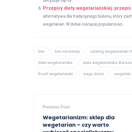
decyduje się na...
Przepisy diety wegetariańskiej: przepis
alternatywa dla tradycyjnego bulionu, który zac
wegetarian. W dobie rosnącej popularności...
bmi
bmi młodzieży
catering wegetariański
dieta wegetariańska
dieta wegetariańska Warsz
Rosół wegetariański
waga dzieci
wegański 
Previous Post
Wegetarianizm: sklep dla
wegetarian – czy warto