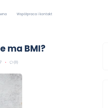
ówna
Współpraca i kontakt
nie ma BMI?
7
(0)