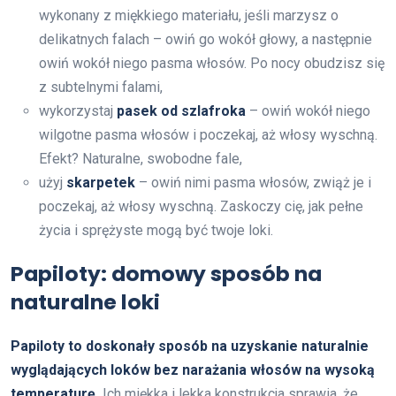
wykonany z miękkiego materiału, jeśli marzysz o
delikatnych falach – owiń go wokół głowy, a następnie
owiń wokół niego pasma włosów. Po nocy obudzisz się
z subtelnymi falami,
wykorzystaj
pasek od szlafroka
– owiń wokół niego
wilgotne pasma włosów i poczekaj, aż włosy wyschną.
Efekt? Naturalne, swobodne fale,
użyj
skarpetek
– owiń nimi pasma włosów, zwiąż je i
poczekaj, aż włosy wyschną. Zaskoczy cię, jak pełne
życia i sprężyste mogą być twoje loki.
Papiloty: domowy sposób na
naturalne loki
Papiloty to doskonały sposób na uzyskanie naturalnie
wyglądających loków bez narażania włosów na wysoką
temperaturę.
Ich miękka i lekka konstrukcja sprawia, że