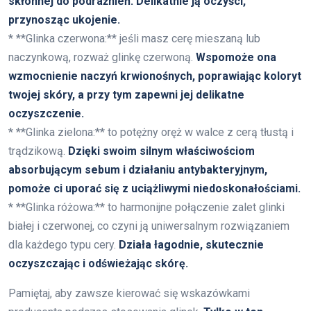
skłonnej do podrażnień. Delikatnie ją oczyści,
przynosząc ukojenie.
* **Glinka czerwona:** jeśli masz cerę mieszaną lub
naczynkową, rozważ glinkę czerwoną.
Wspomoże ona
wzmocnienie naczyń krwionośnych, poprawiając koloryt
twojej skóry, a przy tym zapewni jej delikatne
oczyszczenie.
* **Glinka zielona:** to potężny oręż w walce z cerą tłustą i
trądzikową.
Dzięki swoim silnym właściwościom
absorbującym sebum i działaniu antybakteryjnym,
pomoże ci uporać się z uciążliwymi niedoskonałościami.
* **Glinka różowa:** to harmonijne połączenie zalet glinki
białej i czerwonej, co czyni ją uniwersalnym rozwiązaniem
dla każdego typu cery.
Działa łagodnie, skutecznie
oczyszczając i odświeżając skórę.
Pamiętaj, aby zawsze kierować się wskazówkami