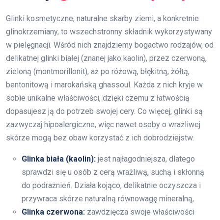
Glinki kosmetyczne, naturalne skarby ziemi, a konkretnie
glinokrzemiany, to wszechstronny składnik wykorzystywany
w pielęgnacji. Wśród nich znajdziemy bogactwo rodzajów, od
delikatnej glinki białej (znanej jako kaolin), przez czerwoną,
zieloną (montmorillonit), aż po różową, błękitną, żółtą,
bentonitową i marokańską ghassoul. Każda z nich kryje w
sobie unikalne właściwości, dzięki czemu z łatwością
dopasujesz ją do potrzeb swojej cery. Co więcej, glinki są
zazwyczaj hipoalergiczne, więc nawet osoby o wrażliwej
skórze mogą bez obaw korzystać z ich dobrodziejstw.
Glinka biała (kaolin):
jest najłagodniejsza, dlatego
sprawdzi się u osób z cerą wrażliwą, suchą i skłonną
do podrażnień. Działa kojąco, delikatnie oczyszcza i
przywraca skórze naturalną równowagę mineralną,
Glinka czerwona:
zawdzięcza swoje właściwości