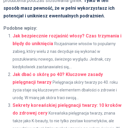
producenta podczas stosowania glinek.
Tylko w ten
sposób masz pewność, że w pełni wykorzystasz ich
potencjał i unikniesz ewentualnych podrażnień.
Podobne wpisy:
Jak bezpiecznie rozjaśnić włosy? Czas trzymania i
błędy do uniknięcia
Rozjaśnianie włosów to popularny
zabieg, który wielu z nas decyduje się wykonać w
poszukiwaniu nowego, świeżego wyglądu. Jednak, czy
kiedykolwiek zastanawiałeś się,...
Jak dbać o skórę po 40? Kluczowe zasady
pielęgnacji twarzy
Pielęgnacja skóry twarzy po 40. roku
życia staje się kluczowym elementem dbałości o zdrowie i
urodę. W miarę jak skóra traci swoją...
Sekrety koreańskiej pielęgnacji twarzy: 10 kroków
do zdrowej cery
Koreańska pielęgnacja twarzy, znana
także jako K-beauty, to nie tylko zestaw kosmetyków, ale