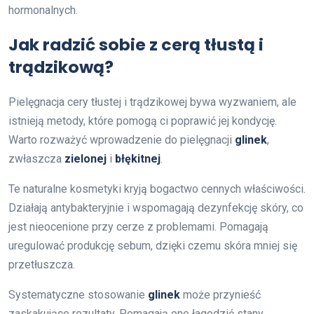
hormonalnych.
Jak radzić sobie z cerą tłustą i
trądzikową?
Pielęgnacja cery tłustej i trądzikowej bywa wyzwaniem, ale
istnieją metody, które pomogą ci poprawić jej kondycję.
Warto rozważyć wprowadzenie do pielęgnacji
glinek
,
zwłaszcza
zielonej
i
błękitnej
.
Te naturalne kosmetyki kryją bogactwo cennych właściwości.
Działają antybakteryjnie i wspomagają dezynfekcję skóry, co
jest nieocenione przy cerze z problemami. Pomagają
uregulować produkcję sebum, dzięki czemu skóra mniej się
przetłuszcza.
Systematyczne stosowanie
glinek
może przynieść
zaskakujące rezultaty. Pomagają one łagodzić stany