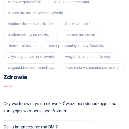
sklep wegetariański
sklep z suplementami
skuteczne modelowanie sylwetki
spalacz tłuszczu dla kobiet
Super Omega 3
suplementacja na rzeźbę
suplement na rzeźbę
thermo fat burner
trener personalny kurs w Gdańsku
Używany sprzęt na siłownię
wegańska mascara do rzęs
wegański sklep internetowy
ćwiczenia wzmacniające poznań
Zdrowie
Czy warto ćwiczyć na siłowni? Ćwiczenia odchudzające, na
kondycję i wzmacniające Poznań
Od ilu lat znaczenie ma BMI?