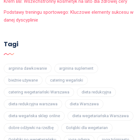
Krem BB: Wszechstronny kosmetyk na lato dla zdrowej cery
Podstawy treningu sportowego: Kluczowe elementy sukcesu w
danej dyscyplinie
Tagi
arginina dawkowanie
arginina suplement
bieżnie używane
catering wegański
catering wegetariański Warszawa
dieta redukcyjna
dieta redukcyjna warszawa
dieta Warszawa
dieta wegańska sklep online
dieta wegetariańska Warszawa
dobre odżywki na rzeźbę
Gołąbki dla wegetarian
Gołąbki po wegetariańsku
joga gdynia
joga trójmiasto