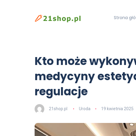
Strona gł
Kto może wykony
medycyny estetyc
regulacje
21shop.pl
Uroda
19 kwietnia 2025