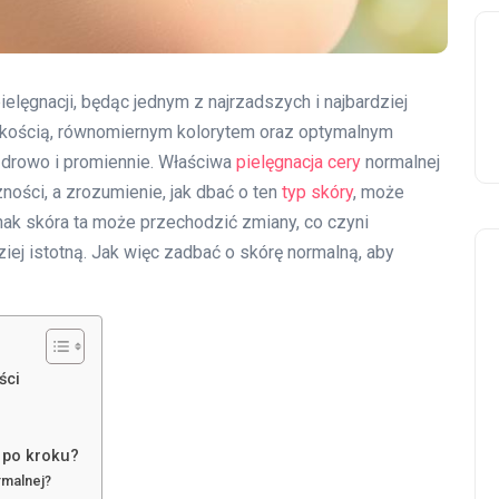
elęgnacji, będąc jednym z najrzadszych i najbardziej
adkością, równomiernym kolorytem oraz optymalnym
zdrowo i promiennie. Właściwa
pielęgnacja cery
normalnej
zności, a zrozumienie, jak dbać o ten
typ skóry
, może
nak skóra ta może przechodzić zmiany, co czyni
iej istotną. Jak więc zadbać o skórę normalną, aby
ści
 po kroku?
rmalnej?