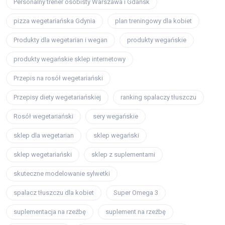
Personalny trener osobisty Warszawa i Gdańsk
pizza wegetariańska Gdynia
plan treningowy dla kobiet
Produkty dla wegetarian i wegan
produkty wegańskie
produkty wegańskie sklep internetowy
Przepis na rosół wegetariański
Przepisy diety wegetariańskiej
ranking spalaczy tłuszczu
Rosół wegetariański
sery wegańskie
sklep dla wegetarian
sklep wegański
sklep wegetariański
sklep z suplementami
skuteczne modelowanie sylwetki
spalacz tłuszczu dla kobiet
Super Omega 3
suplementacja na rzeźbę
suplement na rzeźbę