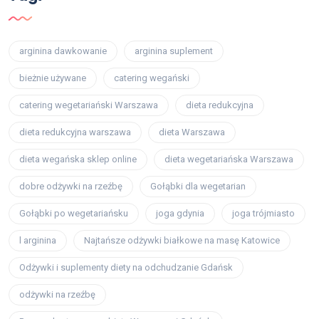
arginina dawkowanie
arginina suplement
bieżnie używane
catering wegański
catering wegetariański Warszawa
dieta redukcyjna
dieta redukcyjna warszawa
dieta Warszawa
dieta wegańska sklep online
dieta wegetariańska Warszawa
dobre odżywki na rzeźbę
Gołąbki dla wegetarian
Gołąbki po wegetariańsku
joga gdynia
joga trójmiasto
l arginina
Najtańsze odżywki białkowe na masę Katowice
Odżywki i suplementy diety na odchudzanie Gdańsk
odżywki na rzeźbę