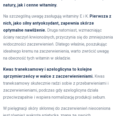
natury, jak i cenne witaminy.
Na szczególną uwagę zasługują witaminy E i K.
Pierwsza z
nich, jako silny antyoksydant, zapewnia skórze
optymalne nawilżenie.
Druga natomiast, wzmacniając
ściany naczyń krwionośnych, przyczynia się do zmniejszenia
widoczności zaczerwienień. Dlatego właśnie, poszukując
idealnego kremu na zaczerwienienia, warto zwrócić uwagę
na obecność tych witamin w składzie.
Kwas traneksamowy i azeloglicyna to kolejne
sprzymierzeńcy w walce z zaczerwienieniami.
Kwas
traneksamowy skutecznie radzi sobie z przebarwieniami i
zaczerwienieniami, podczas gdy azeloglicyna działa
przeciwzapalnie i wspiera normalizację produkcji sebum.
W pielęgnacji skóry skłonnej do zaczerwienień nieoceniona
jest również wąkrota azjatycka, znana ze swoich