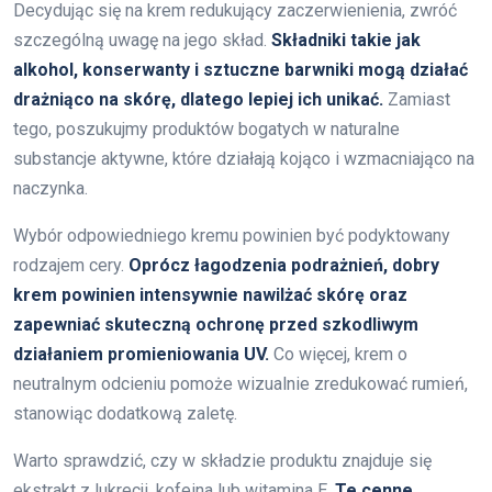
Decydując się na krem redukujący zaczerwienienia, zwróć
szczególną uwagę na jego skład.
Składniki takie jak
alkohol, konserwanty i sztuczne barwniki mogą działać
drażniąco na skórę, dlatego lepiej ich unikać.
Zamiast
tego, poszukujmy produktów bogatych w naturalne
substancje aktywne, które działają kojąco i wzmacniająco na
naczynka.
Wybór odpowiedniego kremu powinien być podyktowany
rodzajem cery.
Oprócz łagodzenia podrażnień, dobry
krem powinien intensywnie nawilżać skórę oraz
zapewniać skuteczną ochronę przed szkodliwym
działaniem promieniowania UV.
Co więcej, krem o
neutralnym odcieniu pomoże wizualnie zredukować rumień,
stanowiąc dodatkową zaletę.
Warto sprawdzić, czy w składzie produktu znajduje się
ekstrakt z lukrecji, kofeina lub witamina E.
Te cenne