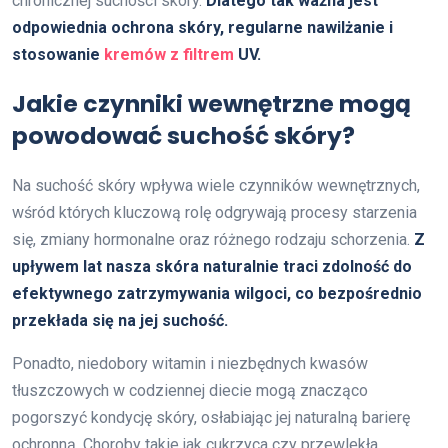
chronicznej suchości skóry.
Dlatego tak ważna jest
odpowiednia ochrona skóry, regularne nawilżanie i
stosowanie
kremów z filtrem
UV.
Jakie czynniki wewnętrzne mogą
powodować suchość skóry?
Na suchość skóry wpływa wiele czynników wewnętrznych,
wśród których kluczową rolę odgrywają procesy starzenia
się, zmiany hormonalne oraz różnego rodzaju schorzenia.
Z
upływem lat nasza skóra naturalnie traci zdolność do
efektywnego zatrzymywania wilgoci, co bezpośrednio
przekłada się na jej suchość.
Ponadto, niedobory witamin i niezbędnych kwasów
tłuszczowych w codziennej diecie mogą znacząco
pogorszyć kondycję skóry, osłabiając jej naturalną barierę
ochronną. Choroby takie jak cukrzyca czy przewlekła