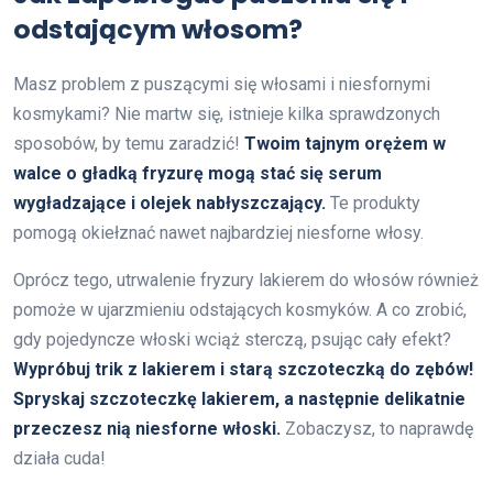
odstającym włosom?
Masz problem z puszącymi się włosami i niesfornymi
kosmykami? Nie martw się, istnieje kilka sprawdzonych
sposobów, by temu zaradzić!
Twoim tajnym orężem w
walce o gładką fryzurę mogą stać się serum
wygładzające i olejek nabłyszczający.
Te produkty
pomogą okiełznać nawet najbardziej niesforne włosy.
Oprócz tego, utrwalenie fryzury lakierem do włosów również
pomoże w ujarzmieniu odstających kosmyków. A co zrobić,
gdy pojedyncze włoski wciąż sterczą, psując cały efekt?
Wypróbuj trik z lakierem i starą szczoteczką do zębów!
Spryskaj szczoteczkę lakierem, a następnie delikatnie
przeczesz nią niesforne włoski.
Zobaczysz, to naprawdę
działa cuda!