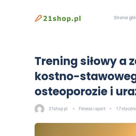
Strona gł
Trening siłowy a z
kostno-stawoweg
osteoporozie i ur
21shop.pl
Fitness i sport
17 styczn