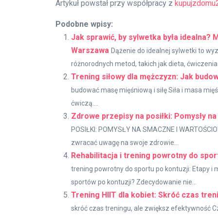
Artykuł powstał przy współpracy z
kupujzdomu2
Podobne wpisy:
Jak sprawić, by sylwetka była idealna?
Warszawa
Dążenie do idealnej sylwetki to w
różnorodnych metod, takich jak dieta, ćwiczenia 
Trening siłowy dla mężczyzn: Jak budow
budować masę mięśniową i siłę Siła i masa mię
ćwiczą....
Zdrowe przepisy na posiłki: Pomysły n
POSIŁKI: POMYSŁY NA SMACZNE I WARTOŚCIOWE 
zwracać uwagę na swoje zdrowie...
Rehabilitacja i trening powrotny do sport
trening powrotny do sportu po kontuzji: Etapy i
sportów po kontuzji? Zdecydowanie nie...
Trening HIIT dla kobiet: Skróć czas tre
skróć czas treningu, ale zwiększ efektywność 