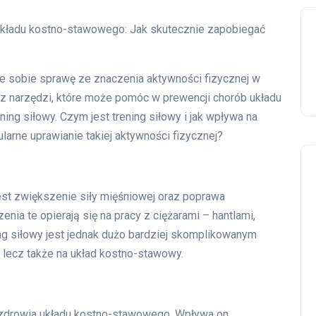
i układu kostno-stawowego: Jak skutecznie zapobiegać
e sobie sprawę ze znaczenia aktywności fizycznej w
 z narzędzi, które może pomóc w prewencji chorób układu
ing siłowy. Czym jest trening siłowy i jak wpływa na
larne uprawianie takiej aktywności fizycznej?
jest zwiększenie siły mięśniowej oraz poprawa
ia te opierają się na pracy z ciężarami – hantlami,
ng siłowy jest jednak dużo bardziej skomplikowanym
, lecz także na układ kostno-stawowy.
a zdrowia układu kostno-stawowego. Wpływa on