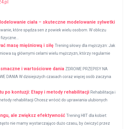
4.pl
 Modelowanie ciała – skuteczne modelowanie sylwetki
yzwanie, które spędza sen z powiek wielu osobom. W obliczu
fizyczne...
ać masę mięśniową i siłę
Trening siłowy dla mężczyzn: Jak
śniowa są głównymi celami wielu mężczyzn, którzy regularnie
a smaczne i wartościowe dania
ZDROWE PRZEPISY NA
DANIA W dzisiejszych czasach coraz więcej osób zaczyna
u po kontuzji: Etapy i metody rehabilitacji
Rehabilitacja i
 metody rehabilitacji Chcesz wrócić do uprawiania ulubionych
ningu, ale zwiększ efektywność
Trening HIIT dla kobiet:
Często nie mamy wystarczająco dużo czasu, by ćwiczyć przez