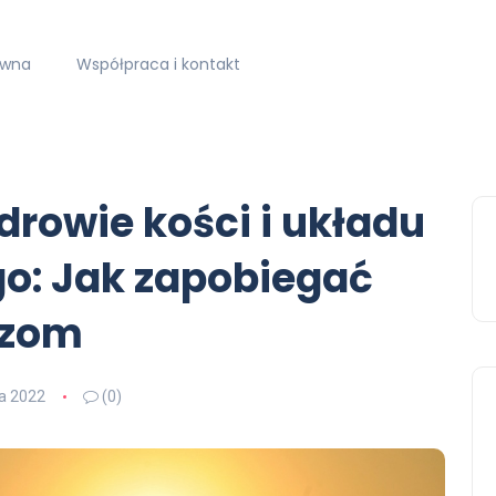
ówna
Współpraca i kontakt
drowie kości i układu
o: Jak zapobiegać
azom
ia 2022
(0)