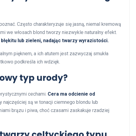
zpoznać. Często charakteryzuje się jasną, niemal kremową
sami we włosach blond tworzy niezwykle naturalny efekt.
błękitu lub zieleni, nadając twarzy wyrazistości.
alnym pięknem, a ich atutem jest zazwyczaj smukła
atkowo podkreśla ich wdzięk.
iowy typ urody?
terystycznymi cechami.
Cera ma odcienie od
 najczęściej są w tonacji ciemnego blondu lub
niami brązu i piwa, choć czasami zaskakuje rzadziej
 twarzy celtyckiego typu