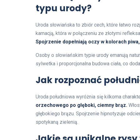
typu urody?
Uroda słowiańska to zbiór cech, które łatwo ro
karnacją, która w połączeniu ze złotymi reflek
Spojrzenie dopełniają oczy w kolorach piwa, 
Osoby o słowiańskim typie urody emanują natur
sylwetka i proporcjonalna budowa ciała, co dod
Jak rozpoznać połudn
Uroda południowa wyróżnia się kilkoma charak
orzechowego po głęboki, ciemny brąz.
Włosy
głębokiego brązu. Spojrzenie hipnotyzuje odcie
spotykaną zielenią.
Jakie są unikalne rysy