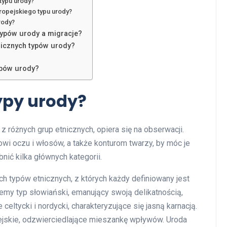
 typu urody?
ropejskiego typu urody?
rody?
typów urody a migracje?
tnicznych typów urody?
ypów urody?
typy urody?
różnych grup etnicznych, opiera się na obserwacji.
wi oczu i włosów, a także konturom twarzy, by móc je
ić kilka głównych kategorii.
h typów etnicznych, z których każdy definiowany jest
emy typ słowiański, emanujący swoją delikatnością,
eltycki i nordycki, charakteryzujące się jasną karnacją.
jskie, odzwierciedlające mieszankę wpływów. Uroda