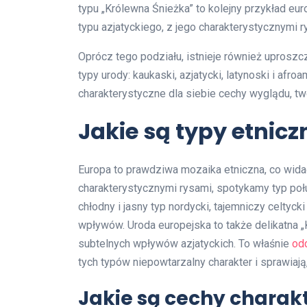
typu „Królewna Śnieżka” to kolejny przykład e
typu azjatyckiego, z jego charakterystycznymi r
Oprócz tego podziału, istnieje również uproszc
typy urody: kaukaski, azjatycki, latynoski i afr
charakterystyczne dla siebie cechy wyglądu, t
Jakie są typy etnic
Europa to prawdziwa mozaika etniczna, co wida
charakterystycznymi rysami, spotykamy typ p
chłodny i jasny typ nordycki, tajemniczy celty
wpływów. Uroda europejska to także delikatna 
subtelnych wpływów azjatyckich. To właśnie
odc
tych typów niepowtarzalny charakter i sprawiają
Jakie są cechy charak