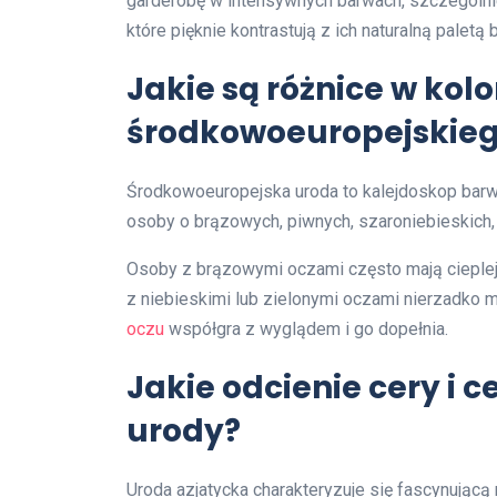
garderobę w intensywnych barwach, szczególnie
które pięknie kontrastują z ich naturalną paletą 
Jakie są różnice w kolo
środkowoeuropejskieg
Środkowoeuropejska uroda to kalejdoskop barw,
osoby o brązowych, piwnych, szaroniebieskich, 
Osoby z brązowymi oczami często mają cieplej
z niebieskimi lub zielonymi oczami nierzadko 
oczu
współgra z wyglądem i go dopełnia.
Jakie odcienie cery i 
urody?
Uroda azjatycka charakteryzuje się fascynującą 