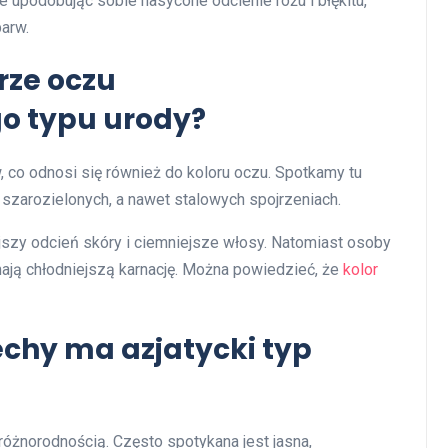
 upodobując sobie nasycone odcienie różu i błękitu,
barw.
rze oczu
o typu urody?
 co odnosi się również do koloru oczu. Spotkamy tu
szarozielonych, a nawet stalowych spojrzeniach.
szy odcień skóry i ciemniejsze włosy. Natomiast osoby
mają chłodniejszą karnację. Można powiedzieć, że
kolor
cechy ma azjatycki typ
różnorodnością. Często spotykana jest jasna,