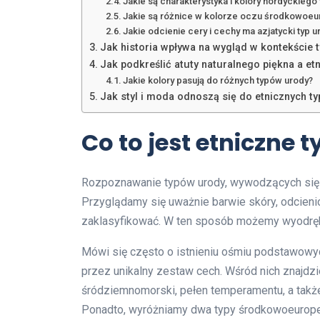
Jakie są charakterystyka i kolory nordyckiego
Jakie są różnice w kolorze oczu środkowoeu
Jakie odcienie cery i cechy ma azjatycki typ u
Jak historia wpływa na wygląd w kontekście 
Jak podkreślić atuty naturalnego piękna a e
Jakie kolory pasują do różnych typów urody?
Jak styl i moda odnoszą się do etnicznych t
Co to jest etniczne 
Rozpoznawanie typów urody, wywodzących się z 
Przyglądamy się uważnie barwie skóry, odcienio
zaklasyfikować. W ten sposób możemy wyodrębn
Mówi się często o istnieniu ośmiu podstawowyc
przez unikalny zestaw cech. Wśród nich znajdzi
śródziemnomorski, pełen temperamentu, a także c
Ponadto, wyróżniamy dwa typy środkowoeurope