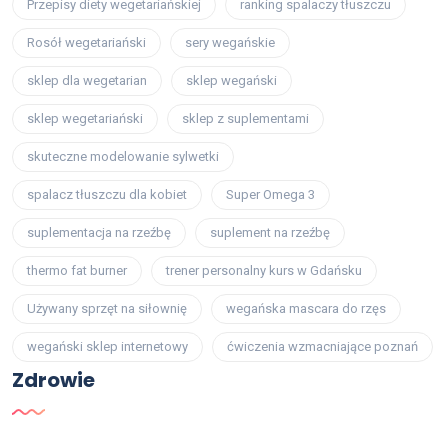
Przepisy diety wegetariańskiej
ranking spalaczy tłuszczu
Rosół wegetariański
sery wegańskie
sklep dla wegetarian
sklep wegański
sklep wegetariański
sklep z suplementami
skuteczne modelowanie sylwetki
spalacz tłuszczu dla kobiet
Super Omega 3
suplementacja na rzeźbę
suplement na rzeźbę
thermo fat burner
trener personalny kurs w Gdańsku
Używany sprzęt na siłownię
wegańska mascara do rzęs
wegański sklep internetowy
ćwiczenia wzmacniające poznań
Zdrowie