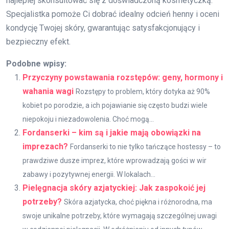
najlepiej skonsultować się z doświadczoną kosmetyczką.
Specjalistka pomoże Ci dobrać idealny odcień henny i oceni
kondycję Twojej skóry, gwarantując satysfakcjonujący i
bezpieczny efekt.
Podobne wpisy:
Przyczyny powstawania rozstępów: geny, hormony i
wahania wagi
Rozstępy to problem, który dotyka aż 90%
kobiet po porodzie, a ich pojawianie się często budzi wiele
niepokoju i niezadowolenia. Choć mogą...
Fordanserki – kim są i jakie mają obowiązki na
imprezach?
Fordanserki to nie tylko tańczące hostessy – to
prawdziwe dusze imprez, które wprowadzają gości w wir
zabawy i pozytywnej energii. W lokalach...
Pielęgnacja skóry azjatyckiej: Jak zaspokoić jej
potrzeby?
Skóra azjatycka, choć piękna i różnorodna, ma
swoje unikalne potrzeby, które wymagają szczególnej uwagi