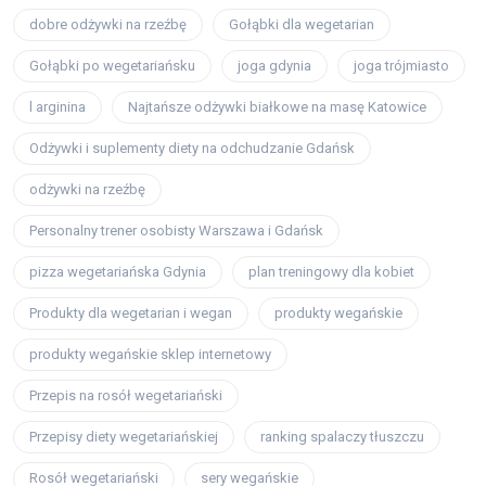
dobre odżywki na rzeźbę
Gołąbki dla wegetarian
Gołąbki po wegetariańsku
joga gdynia
joga trójmiasto
l arginina
Najtańsze odżywki białkowe na masę Katowice
Odżywki i suplementy diety na odchudzanie Gdańsk
odżywki na rzeźbę
Personalny trener osobisty Warszawa i Gdańsk
pizza wegetariańska Gdynia
plan treningowy dla kobiet
Produkty dla wegetarian i wegan
produkty wegańskie
produkty wegańskie sklep internetowy
Przepis na rosół wegetariański
Przepisy diety wegetariańskiej
ranking spalaczy tłuszczu
Rosół wegetariański
sery wegańskie