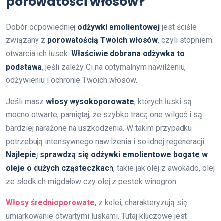
porowatości włosów?
Dobór odpowiedniej
odżywki emolientowej
jest ściśle
związany z
porowatością Twoich włosów
, czyli stopniem
otwarcia ich łusek.
Właściwie dobrana odżywka to
podstawa
, jeśli zależy Ci na optymalnym nawilżeniu,
odżywieniu i ochronie Twoich włosów.
Jeśli masz
włosy wysokoporowate
, których łuski są
mocno otwarte, pamiętaj, że szybko tracą one wilgoć i są
bardziej narażone na uszkodzenia. W takim przypadku
potrzebują intensywnego nawilżenia i solidnej regeneracji.
Najlepiej sprawdzą się odżywki emolientowe bogate w
oleje o dużych cząsteczkach
, takie jak olej z awokado, olej
ze słodkich migdałów czy olej z pestek winogron.
Włosy średnioporowate
, z kolei, charakteryzują się
umiarkowanie otwartymi łuskami. Tutaj kluczowe jest