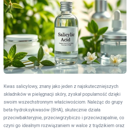
Kwas salicylowy, znany jako jeden z najskuteczniejszych
składników w pielęgnacji skóry, zyskał popularność dzięki
swoim wszechstronnym właściwościom. Należąc do grupy
beta-hydroksykwasów (BHA), skutecznie działa
przeciwbakteryjnie, przeciwgrzybiczo i przeciwzapalnie, co
czyni go idealnym rozwiązaniem w walce z trądzikiem oraz