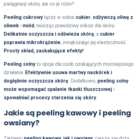
pielęgnacji skóry, ale co je różni?
Peeling cukrowy
łączy w sobie
cukier
,
odżywczą oliwę z
oliwek
i
miód
, tworząc prawdziwy eliksir dla skóry.
Delikatnie oczyszcza i odświeża skórę
, a
cukier
poprawia mikrokrążenie
, zwiększając jej elastyczność.
Prosty skład, zaskakujące efekty!
Peeling solny
to opcja dla osób szukających mocniejszego
działania.
Efektywnie usuwa martwy naskórek i
dogłębnie oczyszcza skórę
. Dodatkowo,
peeling solny
może wspomagać spalanie tkanki tłuszczowej
i
spowalniać procesy starzenia się skóry
.
Jakie są peeling kawowy i peeling
owsiany?
Zarówno
peeling kawowy, jak i owsiany
, cieszą się dużą