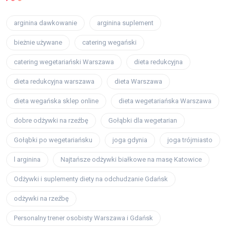
arginina dawkowanie
arginina suplement
bieżnie używane
catering wegański
catering wegetariański Warszawa
dieta redukcyjna
dieta redukcyjna warszawa
dieta Warszawa
dieta wegańska sklep online
dieta wegetariańska Warszawa
dobre odżywki na rzeźbę
Gołąbki dla wegetarian
Gołąbki po wegetariańsku
joga gdynia
joga trójmiasto
l arginina
Najtańsze odżywki białkowe na masę Katowice
Odżywki i suplementy diety na odchudzanie Gdańsk
odżywki na rzeźbę
Personalny trener osobisty Warszawa i Gdańsk