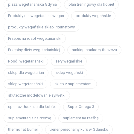
pizza wegetariańska Gdynia
plan treningowy dla kobiet
Produkty dla wegetarian i wegan
produkty wegańskie
produkty wegańskie sklep internetowy
Przepis na rosół wegetariański
Przepisy diety wegetariańskiej
ranking spalaczy tłuszczu
Rosół wegetariański
sery wegańskie
sklep dla wegetarian
sklep wegański
sklep wegetariański
sklep z suplementami
skuteczne modelowanie sylwetki
spalacz tłuszczu dla kobiet
Super Omega 3
suplementacja na rzeźbę
suplement na rzeźbę
thermo fat burner
trener personalny kurs w Gdańsku