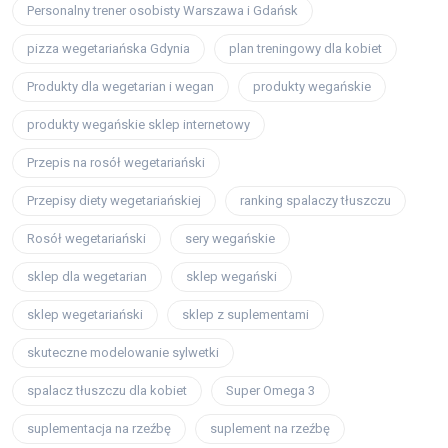
Personalny trener osobisty Warszawa i Gdańsk
pizza wegetariańska Gdynia
plan treningowy dla kobiet
Produkty dla wegetarian i wegan
produkty wegańskie
produkty wegańskie sklep internetowy
Przepis na rosół wegetariański
Przepisy diety wegetariańskiej
ranking spalaczy tłuszczu
Rosół wegetariański
sery wegańskie
sklep dla wegetarian
sklep wegański
sklep wegetariański
sklep z suplementami
skuteczne modelowanie sylwetki
spalacz tłuszczu dla kobiet
Super Omega 3
suplementacja na rzeźbę
suplement na rzeźbę