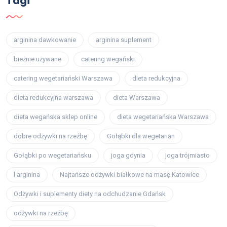
Tagi
arginina dawkowanie
arginina suplement
bieżnie używane
catering wegański
catering wegetariański Warszawa
dieta redukcyjna
dieta redukcyjna warszawa
dieta Warszawa
dieta wegańska sklep online
dieta wegetariańska Warszawa
dobre odżywki na rzeźbę
Gołąbki dla wegetarian
Gołąbki po wegetariańsku
joga gdynia
joga trójmiasto
l arginina
Najtańsze odżywki białkowe na masę Katowice
Odżywki i suplementy diety na odchudzanie Gdańsk
odżywki na rzeźbę