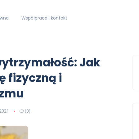
ówna
Współpraca i kontakt
wytrzymałość: Jak
 fizyczną i
izmu
2021
(0)