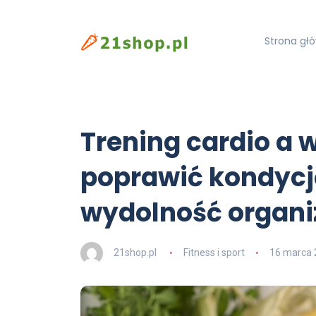
Strona gł
Trening cardio a 
poprawić kondycję
wydolność organ
21shop.pl
Fitness i sport
16 marca 