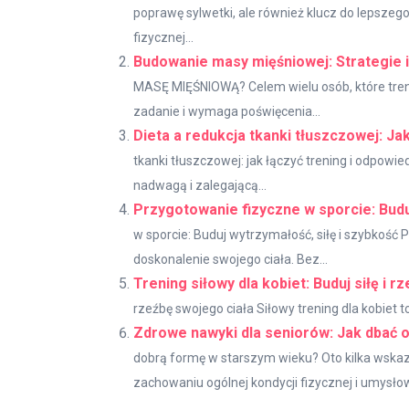
poprawę sylwetki, ale również klucz do lepszeg
fizycznej...
Budowanie masy mięśniowej: Strategie 
MASĘ MIĘŚNIOWĄ? Celem wielu osób, które trenuj
zadanie i wymaga poświęcenia...
Dieta a redukcja tkanki tłuszczowej: Ja
tkanki tłuszczowej: jak łączyć trening i odpow
nadwagą i zalegającą...
Przygotowanie fizyczne w sporcie: Budu
w sporcie: Buduj wytrzymałość, siłę i szybkość P
doskonalenie swojego ciała. Bez...
Trening siłowy dla kobiet: Buduj siłę i 
rzeźbę swojego ciała Siłowy trening dla kobiet t
Zdrowe nawyki dla seniorów: Jak dbać o
dobrą formę w starszym wieku? Oto kilka wsk
zachowaniu ogólnej kondycji fizycznej i umysłowe