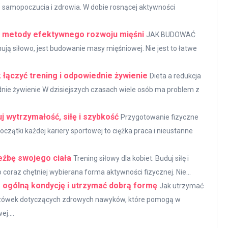
o samopoczucia i zdrowia. W dobie rosnącej aktywności
i metody efektywnego rozwoju mięśni
JAK BUDOWAĆ
ą siłowo, jest budowanie masy mięśniowej. Nie jest to łatwe
k łączyć trening i odpowiednie żywienie
Dieta a redukcja
iednie żywienie W dzisiejszych czasach wiele osób ma problem z
j wytrzymałość, siłę i szybkość
Przygotowanie fizyczne
oczątki każdej kariery sportowej to ciężka praca i nieustanne
rzeźbę swojego ciała
Trening siłowy dla kobiet: Buduj siłę i
o coraz chętniej wybierana forma aktywności fizycznej. Nie...
 ogólną kondycję i utrzymać dobrą formę
Jak utrzymać
azówek dotyczących zdrowych nawyków, które pomogą w
j....