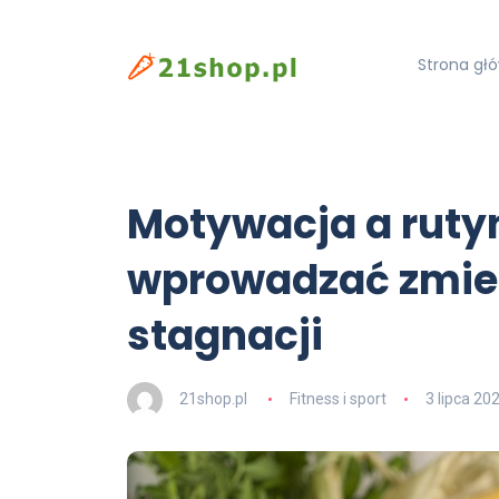
Strona gł
Motywacja a ruty
wprowadzać zmien
stagnacji
21shop.pl
Fitness i sport
3 lipca 20