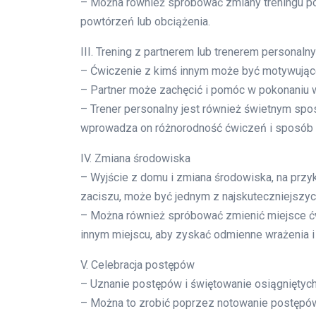
– Można również spróbować zmiany treningu pop
powtórzeń lub obciążenia.
III. Trening z partnerem lub trenerem personaln
– Ćwiczenie z kimś innym może być motywujące i
– Partner może zachęcić i pomóc w pokonaniu
– Trener personalny jest również świetnym spo
wprowadza on różnorodność ćwiczeń i sposób t
IV. Zmiana środowiska
– Wyjście z domu i zmiana środowiska, na prz
zaciszu, może być jednym z najskuteczniejszyc
– Można również spróbować zmienić miejsce ćw
innym miejscu, aby zyskać odmienne wrażenia i 
V. Celebracja postępów
– Uznanie postępów i świętowanie osiągniętyc
– Można to zrobić poprzez notowanie postępów, 