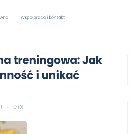
ówna
Współpraca i kontakt
na treningowa: Jak
ność i unikać
21
(0)