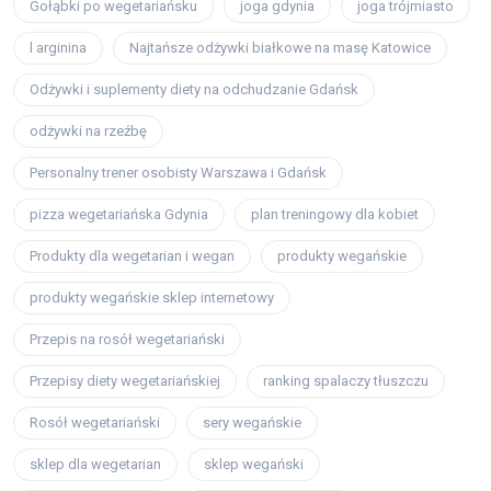
Gołąbki po wegetariańsku
joga gdynia
joga trójmiasto
l arginina
Najtańsze odżywki białkowe na masę Katowice
Odżywki i suplementy diety na odchudzanie Gdańsk
odżywki na rzeźbę
Personalny trener osobisty Warszawa i Gdańsk
pizza wegetariańska Gdynia
plan treningowy dla kobiet
Produkty dla wegetarian i wegan
produkty wegańskie
produkty wegańskie sklep internetowy
Przepis na rosół wegetariański
Przepisy diety wegetariańskiej
ranking spalaczy tłuszczu
Rosół wegetariański
sery wegańskie
sklep dla wegetarian
sklep wegański