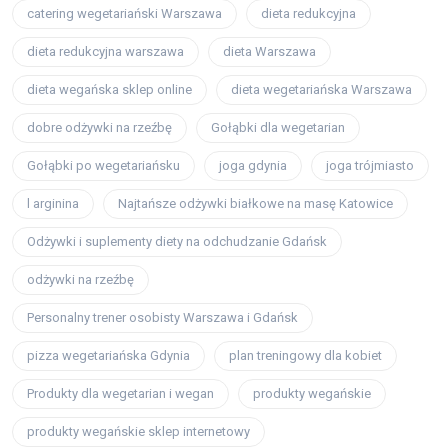
catering wegetariański Warszawa
dieta redukcyjna
dieta redukcyjna warszawa
dieta Warszawa
dieta wegańska sklep online
dieta wegetariańska Warszawa
dobre odżywki na rzeźbę
Gołąbki dla wegetarian
Gołąbki po wegetariańsku
joga gdynia
joga trójmiasto
l arginina
Najtańsze odżywki białkowe na masę Katowice
Odżywki i suplementy diety na odchudzanie Gdańsk
odżywki na rzeźbę
Personalny trener osobisty Warszawa i Gdańsk
pizza wegetariańska Gdynia
plan treningowy dla kobiet
Produkty dla wegetarian i wegan
produkty wegańskie
produkty wegańskie sklep internetowy