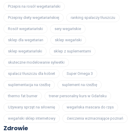
Przepis na rosół wegetariański
Przepisy diety wegetariańskiej
ranking spalaczy tłuszczu
Rosół wegetariański
sery wegańskie
sklep dla wegetarian
sklep wegański
sklep wegetariański
sklep z suplementami
skuteczne modelowanie sylwetki
spalacz tłuszczu dla kobiet
Super Omega 3
suplementacja na rzeźbę
suplement na rzeźbę
thermo fat burner
trener personalny kurs w Gdańsku
Używany sprzęt na siłownię
wegańska mascara do rzęs
wegański sklep internetowy
ćwiczenia wzmacniające poznań
Zdrowie