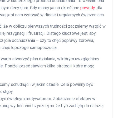
entów skutecznego procesu odchudzania. To właśnie ona
wanym decyzjom. Gdy mamy jasno określone
powody
, dla
ej jest nam wytrwać w diecie i regularnych ćwiczeniach.
yć, że w obliczu pierwszych trudności zaczniemy wątpić w
j rezygnacji i frustracji. Dlatego kluczowe jest, aby
częcia odchudzania – czy to chęć poprawy zdrowia,
tu chęć lepszego samopoczucia.
warto stworzyć plan działania, w którym uwzględnimy
e. Poniżej przedstawiam kilka strategii, które mogą
chcemy schudnąć i w jakim czasie. Cele powinny być
postępy.
być świetnym motywatorem. Zobaczenie efektów w
zonej wydolności fizycznej może być zachętą do dalszej