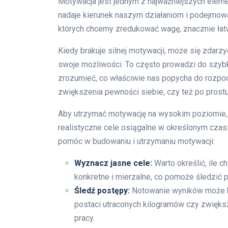
Motywacja jest jednym z najważniejszych elem
nadaje kierunek naszym działaniom i podejmo
których chcemy zredukować wagę, znacznie łatwi
Kiedy brakuje silnej motywacji, może się zdarz
swoje możliwości. To często prowadzi do szybkie
zrozumieć, co właściwie nas popycha do rozpo
zwiększenia pewności siebie, czy też po pros
Aby utrzymać motywację na wysokim poziomie, 
realistyczne cele osiągalne w określonym czasi
pomóc w budowaniu i utrzymaniu motywacji:
Wyznacz jasne cele:
Warto określić, ile 
konkretne i mierzalne, co pomoże śledzić 
Śledź postępy:
Notowanie wyników może 
postaci utraconych kilogramów czy zwięks
pracy.