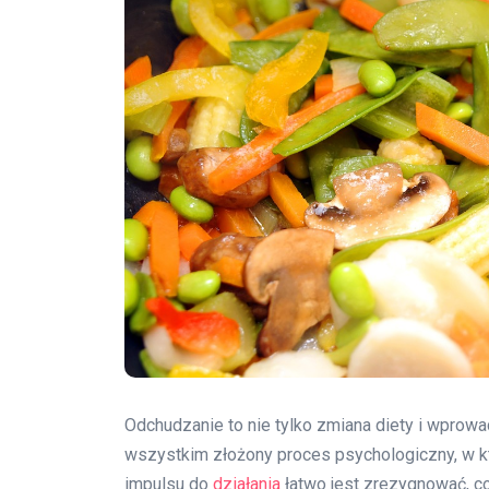
Odchudzanie to nie tylko zmiana diety i wprow
wszystkim złożony proces psychologiczny, w k
impulsu do
działania
łatwo jest zrezygnować, co