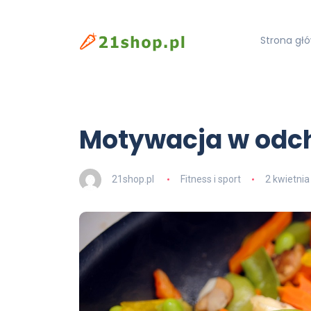
Strona gł
Motywacja w odc
21shop.pl
Fitness i sport
2 kwietnia