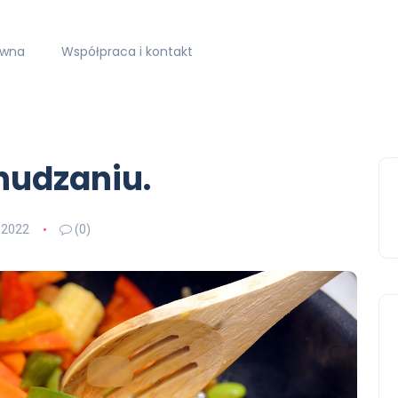
ówna
Współpraca i kontakt
hudzaniu.
 2022
(0)