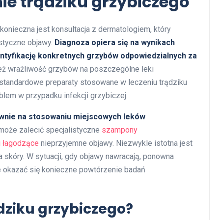
nie trądziku grzybiczego
onieczna jest konsultacja z dermatologiem, który
ystyczne objawy.
Diagnoza opiera się na wynikach
entyfikację konkretnych grzybów odpowiedzialnych za
nież wrażliwość grzybów na poszczególne leki
 standardowe preparaty stosowane w leczeniu trądziku
lem w przypadku infekcji grzybiczej.
łównie na stosowaniu miejscowych leków
oże zalecić specjalistyczne
szampony
 łagodzące
nieprzyjemne objawy. Niezwykle istotna jest
a skóry. W sytuacji, gdy objawy nawracają, ponowna
e okazać się konieczne powtórzenie badań
dziku grzybiczego?