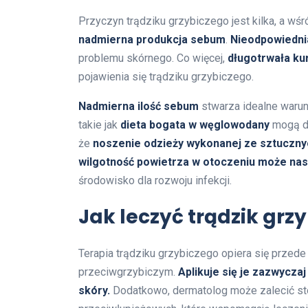
Przyczyn trądziku grzybiczego jest kilka, a wś
nadmierna produkcja sebum
.
Nieodpowiednia
problemu skórnego. Co więcej,
długotrwała ku
pojawienia się trądziku grzybiczego.
Nadmierna ilość sebum
stwarza idealne warun
takie jak
dieta bogata w węglowodany
mogą do
że
noszenie odzieży wykonanej ze sztuczny
wilgotność powietrza w otoczeniu może nasi
środowisko dla rozwoju infekcji.
Jak leczyć trądzik grz
Terapia trądziku grzybiczego opiera się przed
przeciwgrzybiczym.
Aplikuje się je zazwycz
skóry.
Dodatkowo, dermatolog może zalecić s