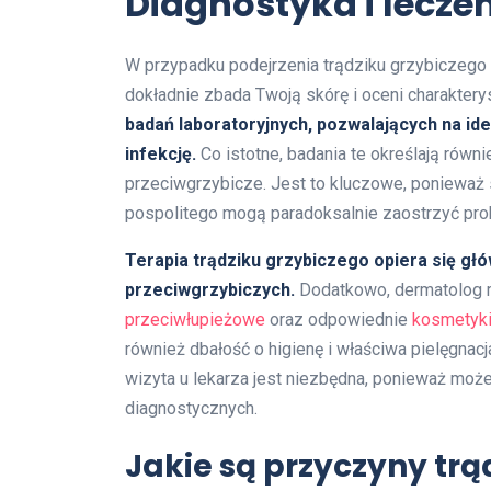
Diagnostyka i lecze
W przypadku podejrzenia trądziku grzybiczego k
dokładnie zbada Twoją skórę i oceni charakter
badań laboratoryjnych, pozwalających na id
infekcję.
Co istotne, badania te określają rów
przeciwgrzybicze. Jest to kluczowe, ponieważ
pospolitego mogą paradoksalnie zaostrzyć prob
Terapia trądziku grzybiczego opiera się g
przeciwgrzybiczych.
Dodatkowo, dermatolog m
przeciwłupieżowe
oraz odpowiednie
kosmetyki
również dbałość o higienę i właściwa pielęgnacj
wizyta u lekarza jest niezbędna, ponieważ moż
diagnostycznych.
Jakie są przyczyny trą