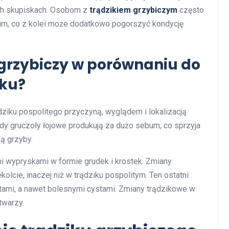
ych skupiskach. Osobom z
trądzikiem grzybiczym
często
um, co z kolei może dodatkowo pogorszyć kondycję
 grzybiczy w porównaniu do
iku?
ądziku pospolitego przyczyną, wyglądem i lokalizacją
 gdy gruczoły łojowe produkują za dużo sebum, co sprzyja
ą grzyby.
i wypryskami w formie grudek i krostek. Zmiany
kolcie, inaczej niż w trądziku pospolitym. Ten ostatni
stami, a nawet bolesnymi cystami. Zmiany trądzikowe w
twarzy.