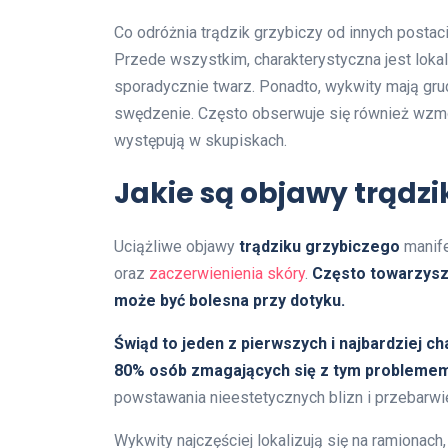
Co odróżnia trądzik grzybiczy od innych posta
Przede wszystkim, charakterystyczna jest lokali
sporadycznie twarz. Ponadto, wykwity mają gru
swędzenie. Często obserwuje się również wzmo
występują w skupiskach.
Jakie są objawy trądz
Uciążliwe objawy
trądziku grzybiczego
manife
oraz
zaczerwienienia skóry
.
Często towarzysz
może być bolesna przy dotyku.
Świąd to jeden z pierwszych i najbardziej
80% osób zmagających się z tym problemem
powstawania nieestetycznych blizn i przebarwień
Wykwity najczęściej lokalizują się na ramionach, 