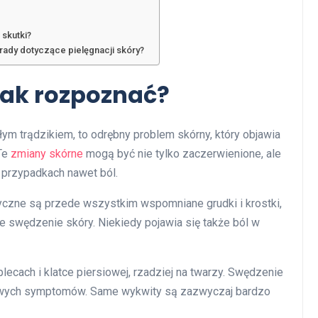
 skutki?
ady dotyczące pielęgnacji skóry?
 jak rozpoznać?
ym trądzikiem, to odrębny problem skórny, który objawia
 Te
zmiany skórne
mogą być nie tylko zaczerwienione, ale
przypadkach nawet ból.
yczne są przede wszystkim wspomniane grudki i krostki,
 swędzenie skóry. Niekiedy pojawia się także ból w
plecach i klatce piersiowej, rzadziej na twarzy. Swędzenie
zliwych symptomów. Same wykwity są zazwyczaj bardzo