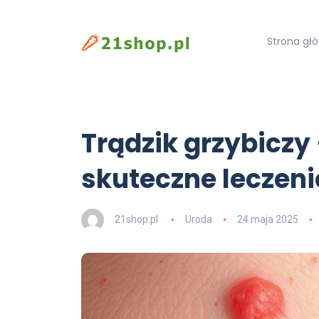
Strona gł
Trądzik grzybiczy
skuteczne leczeni
21shop.pl
Uroda
24 maja 2025