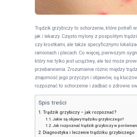
Trądzik grzybiczy to schorzenie, które potraf
jak i lekarzy. Często mylony z pospolitym trądz
czy krostkami, ale także specyficznymi lokaliza
ramionach i plecach. Co więcej, pierwszym syg
który nie tylko jest uciążliwy, ale też może pro
przebarwienia. Zrozumienie różnic między trądz
znajomość jego przyczyn i objawów, są kluczowe
rozpoznać to schorzenie i zadbać o zdrowie sw
Spis treści
Trądzik grzybiczy – jak rozpoznać?
Jakie są objawy trądziku grzybiczego?
Jak rozpoznać trądzik grzybiczy w porównani
Diagnostyka i leczenie trądziku grzybiczego