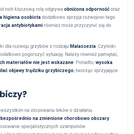
ród nich kluczową rolę odgrywa
obniżona odporność
oraz
 higiena osobista
dodatkowo sprzyja rozwojowi tego
racja antybiotykami
również może przyczynić się do
ki dla rozwoju grzybów z rodzaju
Malassezia
. Czynniki
datkowo pogorszyć sytuację. Należy również pamiętać,
ch materiałów nie jest wskazane
. Ponadto,
wysoka
lać objawy trądziku grzybiczego
, tworząc sprzyjające
ybiczy?
e wszystkim na stosowaniu leków o działaniu
aj bezpośrednio na zmienione chorobowo obszary
tosowanie specjalistycznych szamponów