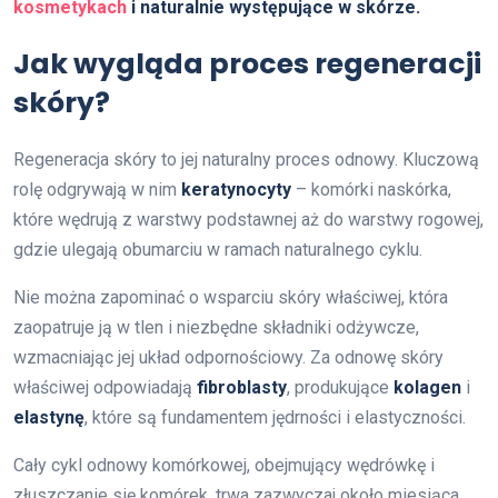
kosmetykach
i naturalnie występujące w skórze.
Jak wygląda proces regeneracji
skóry?
Regeneracja skóry to jej naturalny proces odnowy. Kluczową
rolę odgrywają w nim
keratynocyty
– komórki naskórka,
które wędrują z warstwy podstawnej aż do warstwy rogowej,
gdzie ulegają obumarciu w ramach naturalnego cyklu.
Nie można zapominać o wsparciu skóry właściwej, która
zaopatruje ją w tlen i niezbędne składniki odżywcze,
wzmacniając jej układ odpornościowy. Za odnowę skóry
właściwej odpowiadają
fibroblasty
, produkujące
kolagen
i
elastynę
, które są fundamentem jędrności i elastyczności.
Cały cykl odnowy komórkowej, obejmujący wędrówkę i
złuszczanie się komórek, trwa zazwyczaj około miesiąca.