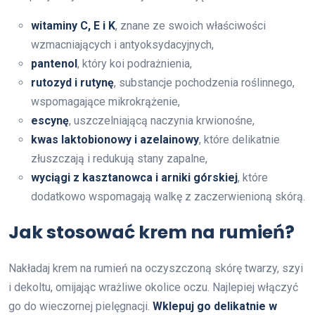
witaminy C, E i K
, znane ze swoich właściwości
wzmacniających i antyoksydacyjnych,
pantenol
, który koi podrażnienia,
rutozyd i rutynę
, substancje pochodzenia roślinnego,
wspomagające mikrokrążenie,
escynę
, uszczelniającą naczynia krwionośne,
kwas laktobionowy i azelainowy
, które delikatnie
złuszczają i redukują stany zapalne,
wyciągi z kasztanowca i arniki górskiej
, które
dodatkowo wspomagają walkę z zaczerwienioną skórą.
Jak stosować krem na rumień?
Nakładaj krem na rumień na oczyszczoną skórę twarzy, szyi
i dekoltu, omijając wrażliwe okolice oczu. Najlepiej włączyć
go do wieczornej pielęgnacji.
Wklepuj go delikatnie w