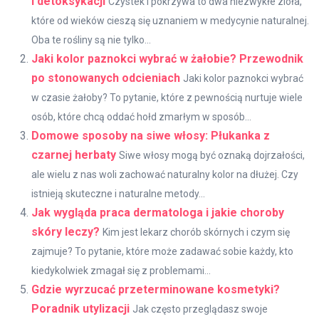
i detoksykacji
Czystek i pokrzywa to dwa niezwykłe zioła,
które od wieków cieszą się uznaniem w medycynie naturalnej.
Oba te rośliny są nie tylko...
Jaki kolor paznokci wybrać w żałobie? Przewodnik
po stonowanych odcieniach
Jaki kolor paznokci wybrać
w czasie żałoby? To pytanie, które z pewnością nurtuje wiele
osób, które chcą oddać hołd zmarłym w sposób...
Domowe sposoby na siwe włosy: Płukanka z
czarnej herbaty
Siwe włosy mogą być oznaką dojrzałości,
ale wielu z nas woli zachować naturalny kolor na dłużej. Czy
istnieją skuteczne i naturalne metody...
Jak wygląda praca dermatologa i jakie choroby
skóry leczy?
Kim jest lekarz chorób skórnych i czym się
zajmuje? To pytanie, które może zadawać sobie każdy, kto
kiedykolwiek zmagał się z problemami...
Gdzie wyrzucać przeterminowane kosmetyki?
Poradnik utylizacji
Jak często przeglądasz swoje