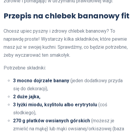
zdrowie i pomagając w utrzymaniu prawidłowej wagi.
Przepis na chlebek bananowy fit
Chcesz upiec pyszny i zdrowy chlebek bananowy? To
naprawdę proste! Wystarczy kilka składników, które pewnie
masz już w swojej kuchni. Sprawdźmy, co będzie potrzebne,
żeby wyczarować ten smakołyk.
Potrzebne składniki:
3 mocno dojrzałe banany
(jeden dodatkowy przyda
się do dekoracji),
2 duże jajka,
3 łyżki miodu, ksylitolu albo erytrytolu
(coś
słodkiego),
270 g płatków owsianych górskich
(możesz je
zmielić na mąkę) lub mąki owsianej/orkiszowej (baza