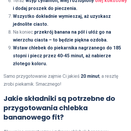
Teraz
wsyp cynamon, wlej roztopiony
olej kokosowy
i dodaj proszek do pieczenia.
Wszystko dokładnie wymieszaj, aż uzyskasz
jednolite ciasto.
Na koniec
przekrój banana na pół i ułóż go na
wierzchu ciasta – to będzie piękna ozdoba.
Wstaw chlebek do piekarnika nagrzanego do 185
stopni i piecz przez 40-45 minut, aż nabierze
złotego koloru.
Samo przygotowanie zajmie Ci jakieś
20 minut
, a resztę
zrobi piekarnik. Smacznego!
Jakie składniki są potrzebne do
przygotowania chlebka
bananowego fit?