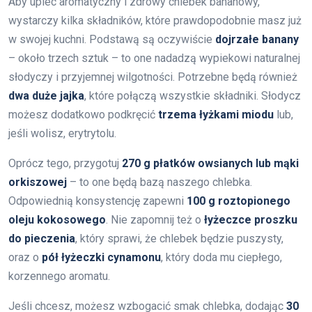
Aby upiec aromatyczny i zdrowy chlebek bananowy,
wystarczy kilka składników, które prawdopodobnie masz już
w swojej kuchni. Podstawą są oczywiście
dojrzałe banany
– około trzech sztuk – to one nadadzą wypiekowi naturalnej
słodyczy i przyjemnej wilgotności. Potrzebne będą również
dwa duże jajka
, które połączą wszystkie składniki. Słodycz
możesz dodatkowo podkręcić
trzema łyżkami miodu
lub,
jeśli wolisz, erytrytolu.
Oprócz tego, przygotuj
270 g płatków owsianych lub mąki
orkiszowej
– to one będą bazą naszego chlebka.
Odpowiednią konsystencję zapewni
100 g roztopionego
oleju kokosowego
. Nie zapomnij też o
łyżeczce proszku
do pieczenia
, który sprawi, że chlebek będzie puszysty,
oraz o
pół łyżeczki cynamonu
, który doda mu ciepłego,
korzennego aromatu.
Jeśli chcesz, możesz wzbogacić smak chlebka, dodając
30