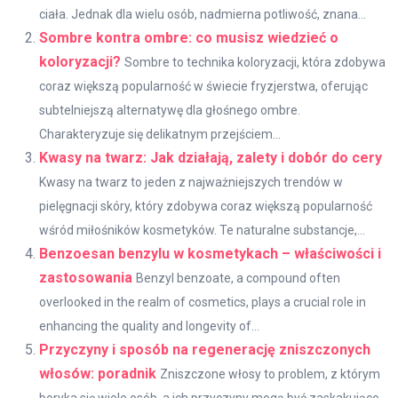
ciała. Jednak dla wielu osób, nadmierna potliwość, znana...
Sombre kontra ombre: co musisz wiedzieć o
koloryzacji?
Sombre to technika koloryzacji, która zdobywa
coraz większą popularność w świecie fryzjerstwa, oferując
subtelniejszą alternatywę dla głośnego ombre.
Charakteryzuje się delikatnym przejściem...
Kwasy na twarz: Jak działają, zalety i dobór do cery
Kwasy na twarz to jeden z najważniejszych trendów w
pielęgnacji skóry, który zdobywa coraz większą popularność
wśród miłośników kosmetyków. Te naturalne substancje,...
Benzoesan benzylu w kosmetykach – właściwości i
zastosowania
Benzyl benzoate, a compound often
overlooked in the realm of cosmetics, plays a crucial role in
enhancing the quality and longevity of...
Przyczyny i sposób na regenerację zniszczonych
włosów: poradnik
Zniszczone włosy to problem, z którym
boryka się wiele osób, a ich przyczyny mogą być zaskakująco