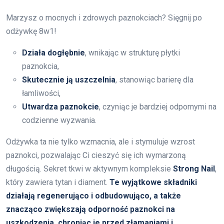
Marzysz o mocnych i zdrowych paznokciach? Sięgnij po
odżywkę 8w1!
Działa dogłębnie
, wnikając w strukturę płytki
paznokcia,
Skutecznie ją uszczelnia
, stanowiąc barierę dla
łamliwości,
Utwardza paznokcie
, czyniąc je bardziej odpornymi na
codzienne wyzwania.
Odżywka ta nie tylko wzmacnia, ale i stymuluje wzrost
paznokci, pozwalając Ci cieszyć się ich wymarzoną
długością. Sekret tkwi w aktywnym kompleksie
Strong Nail
,
który zawiera tytan i diament.
Te wyjątkowe składniki
działają regenerująco i odbudowująco, a także
znacząco zwiększają odporność paznokci na
uszkodzenia, chroniąc je przed złamaniami i