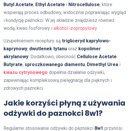
Butyl Acetate
,
Ethyl Acetate
i
Nitrocellulose
, które
wspierają proces odbudowy, widocznie poprawiając wygląd
i kondycję paznokci. W jej składzie znajdziesz również
wodę, kwas fosforowy i
alkohol izopropylowy
.
Uzupełnieniem receptury są
trigliceryd kaprylowo-
kaprynowy
,
dwutlenek tytanu
oraz
kopolimer
akrylanowy
. Dodatkowo, obecność
Cellulose Acetate
Butyrate
,
sproszkowanego diamentu
,
Dimethyl Urea
i
kwasu cytrynowego
dopełnia działanie odżywki,
zapewniając kompleksową pielęgnację dla pięknych i
zdrowych paznokci.
Jakie korzyści płyną z używania
odżywki do paznokci 8w1?
Regularne stosowanie odżywki do paznokci
8w1
przynosi