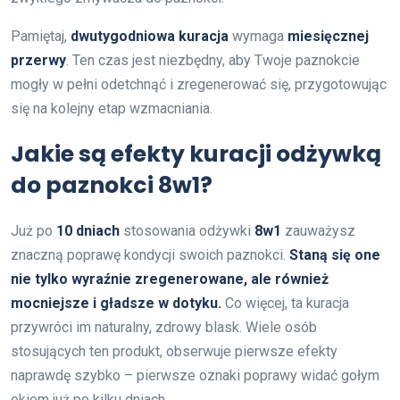
Pamiętaj,
dwutygodniowa kuracja
wymaga
miesięcznej
przerwy
. Ten czas jest niezbędny, aby Twoje paznokcie
mogły w pełni odetchnąć i zregenerować się, przygotowując
się na kolejny etap wzmacniania.
Jakie są efekty kuracji odżywką
do paznokci 8w1?
Już po
10 dniach
stosowania odżywki
8w1
zauważysz
znaczną poprawę kondycji swoich paznokci.
Staną się one
nie tylko wyraźnie zregenerowane, ale również
mocniejsze i gładsze w dotyku.
Co więcej, ta kuracja
przywróci im naturalny, zdrowy blask. Wiele osób
stosujących ten produkt, obserwuje pierwsze efekty
naprawdę szybko – pierwsze oznaki poprawy widać gołym
okiem już po kilku dniach.